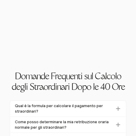
Domande Frequenti sul Calcolo
degli Straordinari Dopo le 40 Ore
Qual è la formula per calcolare il pagamento per
straordinari?
Il pagamento per straordinari si calcola moltiplicando
Come posso determinare la mia retribuzione oraria
la retribuzione oraria normale del dipendente per 1,5,
normale per gli straordinari?
quindi moltiplicando questo per il numero di ore