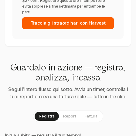
$27.08/h. Registrare queste ore in tempo reale
evita sorprese a fine settimana per entrambe le
parti.
Traccia gli straordinari con Harvest
Guardalo in azione — registra,
analizza, incassa
Segui l'intero flusso qui sotto. Avvia un timer, controlla i
tuoi report e crea una fattura reale — tutto in tre clic.
Registra
Report
Fattura
Inizia subito — registra il tuo tempo!