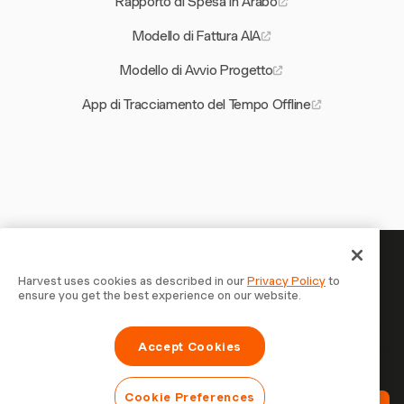
Rapporto di Spesa in Arabo
Modello di Fattura AIA
Modello di Avvio Progetto
App di Tracciamento del Tempo Offline
Il tuo tempo merita di essere
Harvest uses cookies as described in our
Privacy Policy
to
ensure you get the best experience on our website.
tracciato — inizia ora
Unisciti a oltre 70.000 aziende che monitorano il tempo,
Accept Cookies
fatturano i clienti e vengono pagate più velocemente con
Harvest. Prova gratis, bastano 30 secondi per iniziare.
Cookie Preferences