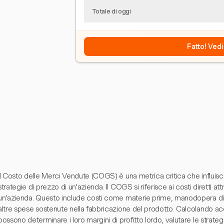
Totale di oggi
Fatto! Vedi
Il Costo delle Merci Vendute (COGS) è una metrica critica che influisce 
strategie di prezzo di un'azienda. Il COGS si riferisce ai costi diretti att
un'azienda. Questo include costi come materie prime, manodopera di
altre spese sostenute nella fabbricazione del prodotto. Calcolando a
possono determinare i loro margini di profitto lordo, valutare le strate