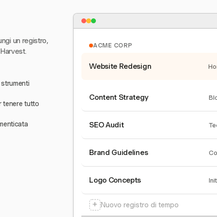
ungi un registro,
ACME CORP
 Harvest.
Website Redesign
Ho
 strumenti
Content Strategy
Bl
r tenere tutto
menticata
SEO Audit
Te
Brand Guidelines
Co
Logo Concepts
Ini
+
Nuovo registro di tempo