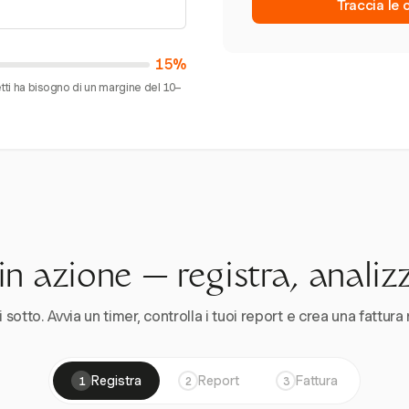
Traccia le 
15%
ti ha bisogno di un margine del 10–
n azione — registra, analiz
 sotto. Avvia un timer, controlla i tuoi report e crea una fattura 
Registra
Report
Fattura
1
2
3