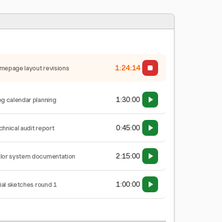
1:24:15
mepage layout revisions
1:30:00
og calendar planning
0:45:00
chnical audit report
2:15:00
lor system documentation
1:00:00
tial sketches round 1