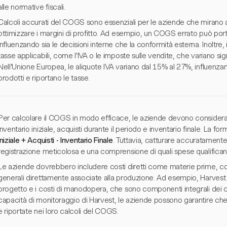
alle normative fiscali.
Calcoli accurati del COGS sono essenziali per le aziende che mirano a r
ottimizzare i margini di profitto. Ad esempio, un COGS errato può porta
influenzando sia le decisioni interne che la conformità esterna. Inoltre
tasse applicabili, come l'IVA o le imposte sulle vendite, che variano sign
Nell'Unione Europea, le aliquote IVA variano dal 15% al 27%, influenz
prodotti e riportano le tasse.
Per calcolare il COGS in modo efficace, le aziende devono considera
inventario iniziale, acquisti durante il periodo e inventario finale. La f
Iniziale + Acquisti - Inventario Finale
. Tuttavia, catturare accuratamente
registrazione meticolosa e una comprensione di quali spese qualifican
Le aziende dovrebbero includere costi diretti come materie prime, c
generali direttamente associate alla produzione. Ad esempio, Harvest
progetto e i costi di manodopera, che sono componenti integrali dei c
capacità di monitoraggio di Harvest, le aziende possono garantire che t
e riportate nei loro calcoli del COGS.