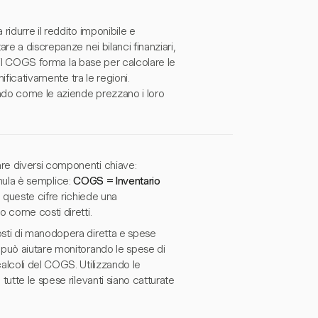
idurre il reddito imponibile e
re a discrepanze nei bilanci finanziari,
, il COGS forma la base per calcolare le
ificativamente tra le regioni.
ando come le aziende prezzano i loro
re diversi componenti chiave:
ormula è semplice:
COGS = Inventario
 queste cifre richiede una
o come costi diretti.
osti di manodopera diretta e spese
 può aiutare monitorando le spese di
alcoli del COGS. Utilizzando le
utte le spese rilevanti siano catturate