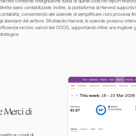
Harvest consente l'integrazione fluida di questi costi nei report finanz
dirette siano contabilizzate. Inoltre, la piattaforma di Harvest supporta
contabilità, consentendo alle aziende di semplificare i loro processi f
gli standard del settore. Sfruttando Harvest, le aziende possono ott
efficienza nei loro calcoli del COGS, supportando infine una migliore g
strategica.
e Merci di
etto e i costi di