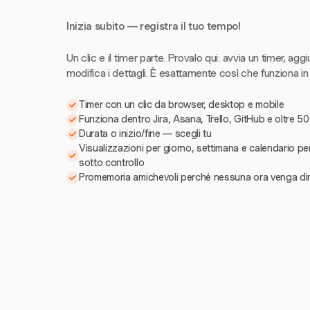
Inizia subito — registra il tuo tempo!
Un clic e il timer parte. Provalo qui: avvia un timer, aggi
modifica i dettagli. È esattamente così che funziona in
Timer con un clic da browser, desktop e mobile
Funziona dentro Jira, Asana, Trello, GitHub e oltre 50
Durata o inizio/fine — scegli tu
Visualizzazioni per giorno, settimana e calendario pe
sotto controllo
Promemoria amichevoli perché nessuna ora venga di