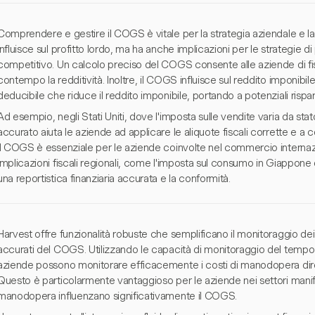
Comprendere e gestire il COGS è vitale per la strategia aziendale e la 
influisce sul profitto lordo, ma ha anche implicazioni per le strategie 
competitivo. Un calcolo preciso del COGS consente alle aziende di fi
contempo la redditività. Inoltre, il COGS influisce sul reddito imponibi
deducibile che riduce il reddito imponibile, portando a potenziali risparm
Ad esempio, negli Stati Uniti, dove l'imposta sulle vendite varia da s
accurato aiuta le aziende ad applicare le aliquote fiscali corrette e a co
il COGS è essenziale per le aziende coinvolte nel commercio intern
implicazioni fiscali regionali, come l'imposta sul consumo in Giappone
una reportistica finanziaria accurata e la conformità.
Harvest offre funzionalità robuste che semplificano il monitoraggio de
accurati del COGS. Utilizzando le capacità di monitoraggio del tempo 
aziende possono monitorare efficacemente i costi di manodopera dirett
Questo è particolarmente vantaggioso per le aziende nei settori manifat
manodopera influenzano significativamente il COGS.