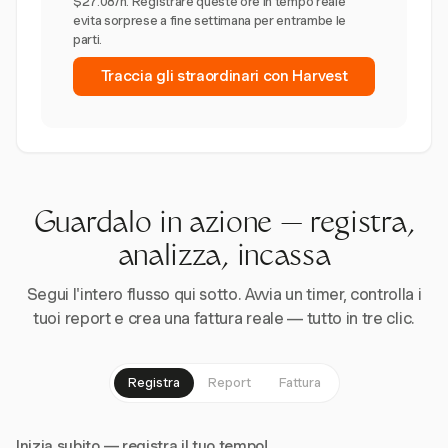
$27.08/h. Registrare queste ore in tempo reale
evita sorprese a fine settimana per entrambe le
parti.
Traccia gli straordinari con Harvest
Guardalo in azione — registra,
analizza, incassa
Segui l'intero flusso qui sotto. Avvia un timer, controlla i
tuoi report e crea una fattura reale — tutto in tre clic.
Registra
Report
Fattura
Inizia subito — registra il tuo tempo!