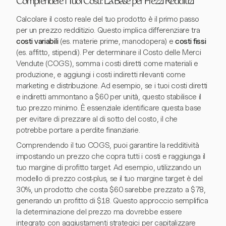
Comprendere i Tuoi Costi: La Base per Prezzi Redditizi
Calcolare il costo reale del tuo prodotto è il primo passo
per un prezzo redditizio. Questo implica differenziare tra
costi variabili
(es. materie prime, manodopera) e
costi fissi
(es. affitto, stipendi). Per determinare il Costo delle Merci
Vendute (COGS), somma i costi diretti come materiali e
produzione, e aggiungi i costi indiretti rilevanti come
marketing e distribuzione. Ad esempio, se i tuoi costi diretti
e indiretti ammontano a $60 per unità, questo stabilisce il
tuo prezzo minimo. È essenziale identificare questa base
per evitare di prezzare al di sotto del costo, il che
potrebbe portare a perdite finanziarie.
Comprendendo il tuo COGS, puoi garantire la redditività
impostando un prezzo che copra tutti i costi e raggiunga il
tuo margine di profitto target. Ad esempio, utilizzando un
modello di prezzo cost-plus, se il tuo margine target è del
30%, un prodotto che costa $60 sarebbe prezzato a $78,
generando un profitto di $18. Questo approccio semplifica
la determinazione del prezzo ma dovrebbe essere
integrato con aggiustamenti strategici per capitalizzare