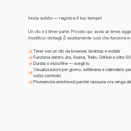
Inizia subito — registra il tuo tempo!
Un clic e il timer parte. Provalo qui: avvia un timer, aggi
modifica i dettagli. È esattamente così che funziona in
Timer con un clic da browser, desktop e mobile
Funziona dentro Jira, Asana, Trello, GitHub e oltre 50
Durata o inizio/fine — scegli tu
Visualizzazioni per giorno, settimana e calendario pe
sotto controllo
Promemoria amichevoli perché nessuna ora venga di