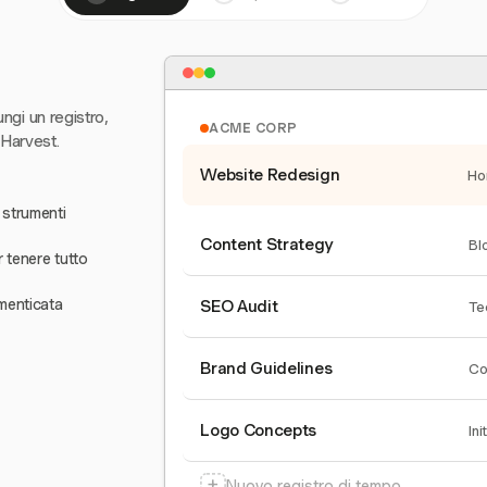
ungi un registro,
ACME CORP
 Harvest.
Website Redesign
Ho
 strumenti
Content Strategy
Bl
r tenere tutto
menticata
SEO Audit
Te
Brand Guidelines
Co
Logo Concepts
Ini
+
Nuovo registro di tempo