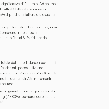
ignificative di fatturato. Ad esempio,
 attività fatturabili a causa di
% di perdita di fatturato a causa di
e in quelli legali e di consulenza, dove
re. Comprendere e tracciare
tturato fino al 61% riducendo le
otale delle ore fatturabili per la tariffa
fessionisti spesso utilizzano
L'incremento più comune è di 6 minuti
no fondamentali. Altri incrementi
i settore.
sti e garantire un margine di profitto.
rketing (70-80%), comprendere queste
tà.