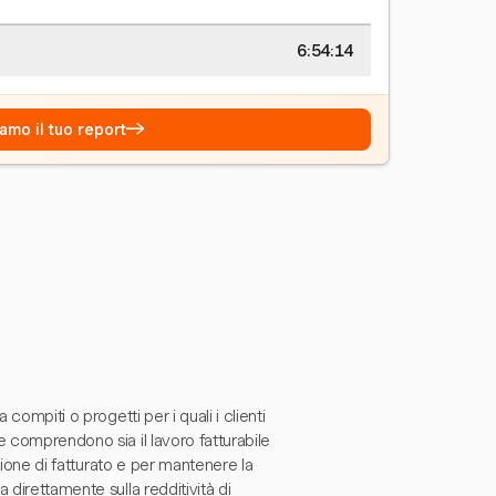
6:54:14
→
amo il tuo report
compiti o progetti per i quali i clienti
e comprendono sia il lavoro fatturabile
azione di fatturato e per mantenere la
 direttamente sulla redditività di