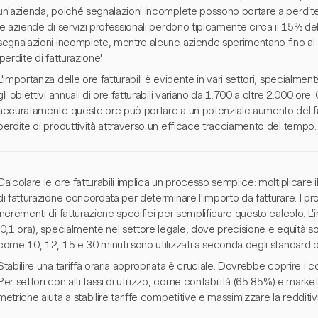
un'azienda, poiché segnalazioni incomplete possono portare a perdite s
le aziende di servizi professionali perdono tipicamente circa il 15% delle
segnalazioni incomplete, mentre alcune aziende sperimentano fino al 5
'perdite di fatturazione'.
L'importanza delle ore fatturabili è evidente in vari settori, specialment
gli obiettivi annuali di ore fatturabili variano da 1.700 a oltre 2.000 o
accuratamente queste ore può portare a un potenziale aumento del fa
perdite di produttività attraverso un efficace tracciamento del tempo.
Calcolare le ore fatturabili implica un processo semplice: moltiplicare il t
di fatturazione concordata per determinare l'importo da fatturare. I pro
incrementi di fatturazione specifici per semplificare questo calcolo. 
(0,1 ora), specialmente nel settore legale, dove precisione e equità so
come 10, 12, 15 e 30 minuti sono utilizzati a seconda degli standard d
Stabilire una tariffa oraria appropriata è cruciale. Dovrebbe coprire i co
Per settori con alti tassi di utilizzo, come contabilità (65-85%) e ma
metriche aiuta a stabilire tariffe competitive e massimizzare la redditivi