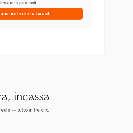
altro e mesi più deboli.
tracciare le ore fatturabili
za, incassa
reale — tutto in tre clic.