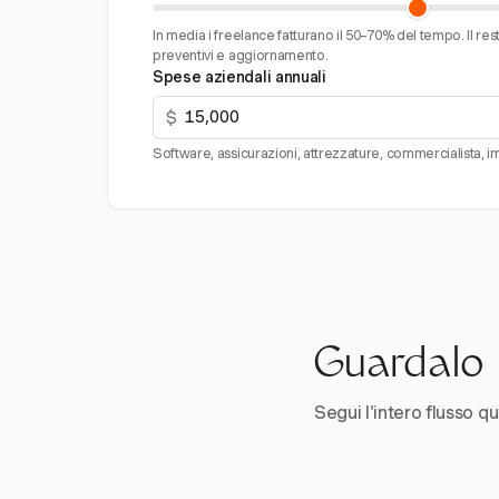
In media i freelance fatturano il 50–70% del tempo. Il re
preventivi e aggiornamento.
Spese aziendali annuali
$
Software, assicurazioni, attrezzature, commercialista, im
Guardalo i
Segui l'intero flusso qui