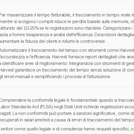
Per massimizzare il tempo fatturabile, il tracciamento in tempo reale è
mentre si svolgono i compiti riduce le perdite basate sulla memoria, 
fatturato del 10-25% se le registrazioni sono ritardate. Categorizzare i co
aiuta a fornire trasparenza e analisi dell'efficienza. Descrizioni detta
aumentare la fiducia dei clienti e ridurre le controversie.
Automatizzare il tracciamento del tempo con strumenti come Harvest 
l'accuratezza e l'efficienza. Harvest fornisce report dettagliati che anal
a identificare aree di miglioramento. Integrandosi con strumenti di ge
Harvest garantisce un tracciamento del tempo senza soluzione di conti
gli errori manuali e semplificando i processi di fatturazione.
Comprendere la conformità legale è fondamentale quando si tracciano le
Labor Standards Act (FLSA) negli Stati Uniti richiede registrazioni accur
pagati. La non conformità può portare a sanzioni significative, come dim
recuperati in salari arretrati a causa di errori di tracciamento del temp
I settori come quello legale e di consulenza hanno requisiti specifici, 