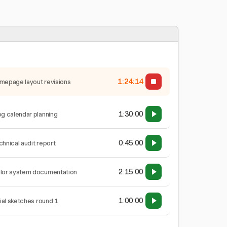
1:24:14
mepage layout revisions
1:30:00
og calendar planning
0:45:00
chnical audit report
2:15:00
lor system documentation
1:00:00
tial sketches round 1