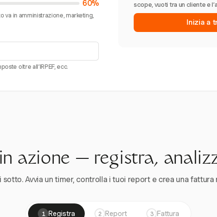
60%
scope, vuoti tra un cliente e l’
sto va in amministrazione, marketing,
Inizia a 
poste oltre all’IRPEF, ecc.
n azione — registra, analiz
 sotto. Avvia un timer, controlla i tuoi report e crea una fattura 
Registra
Report
Fattura
1
2
3