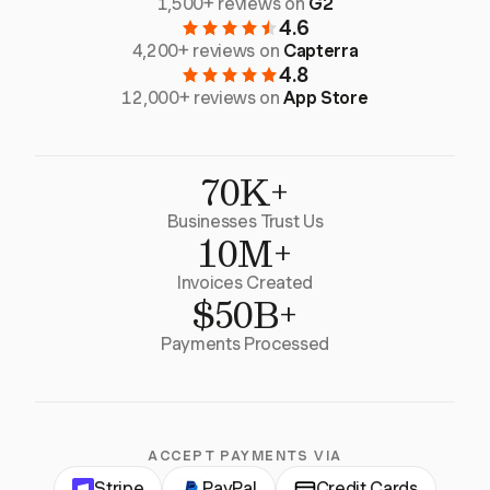
1,500+ reviews on
G2
4.6
4,200+ reviews on
Capterra
4.8
12,000+ reviews on
App Store
70K+
Businesses Trust Us
10M+
Invoices Created
$50B+
Payments Processed
ACCEPT PAYMENTS VIA
Stripe
PayPal
Credit Cards