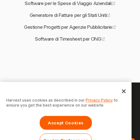
Software per le Spese di Viaggio Aziendali
Generatore di Fatture per gli Stati Uniti
Gestione Progetti per Agenzie Pubblicitarie
Software di Timesheet per ONG
Il tuo tempo merita di essere
Harvest uses cookies as described in our
Privacy Policy
to
ensure you get the best experience on our website.
tracciato — inizia ora
Unisciti a oltre 70.000 aziende che monitorano il tempo,
Accept Cookies
fatturano i clienti e vengono pagate più velocemente con
Harvest. Prova gratis, bastano 30 secondi per iniziare.