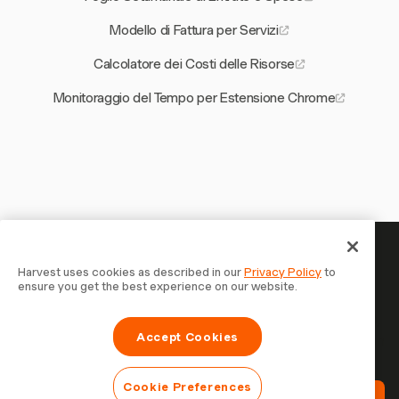
Modello di Fattura per Servizi
Calcolatore dei Costi delle Risorse
Monitoraggio del Tempo per Estensione Chrome
Il tuo tempo merita di essere
Harvest uses cookies as described in our
Privacy Policy
to
ensure you get the best experience on our website.
tracciato — inizia ora
Unisciti a oltre 70.000 aziende che monitorano il tempo,
Accept Cookies
fatturano i clienti e vengono pagate più velocemente con
Harvest. Prova gratis, bastano 30 secondi per iniziare.
Cookie Preferences
Prova Harvest Gratis