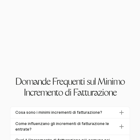
Domande Frequenti sul Minimo
Incremento di Fatturazione
Cosa sono i minimi incrementi di fatturazione?
I minimi incrementi di fatturazione sono le più piccole
Come influenzano gli incrementi di fatturazione le
unità di tempo per cui un fornitore addebita per i
entrate?
servizi. Standardizzano la fatturazione e garantiscono
Gli incrementi di fatturazione influenzano