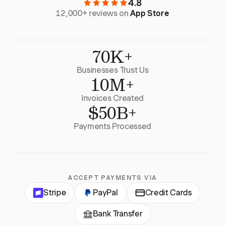
4.8
12,000+ reviews on
App Store
70K+
Businesses Trust Us
10M+
Invoices Created
$50B+
Payments Processed
ACCEPT PAYMENTS VIA
Stripe
PayPal
Credit Cards
Bank Transfer