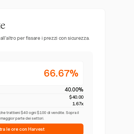
te
l'altro per fissare i prezzi con sicurezza.
66.67%
40.00%
$40.00
1.67x
he trattieni $40 ogni $100 di vendite. Sopra il
maggior parte dei settori.
tra le ore con Harvest