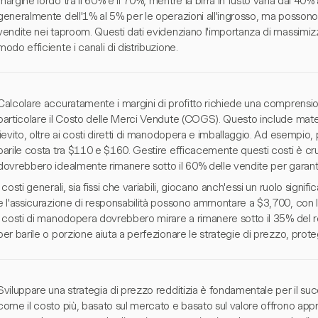
margine lordo tra il 60% e il 70%, mentre la birra in fusto varia dal 40% 
generalmente dell'1% al 5% per le operazioni all'ingrosso, ma possono
vendite nei taproom. Questi dati evidenziano l'importanza di massimizza
modo efficiente i canali di distribuzione.
Calcolare accuratamente i margini di profitto richiede una comprension
particolare il Costo delle Merci Vendute (COGS). Questo include mat
lievito, oltre ai costi diretti di manodopera e imballaggio. Ad esempi
barile costa tra $110 e $160. Gestire efficacemente questi costi è cruc
dovrebbero idealmente rimanere sotto il 60% delle vendite per garantire
I costi generali, sia fissi che variabili, giocano anch'essi un ruolo sign
e l'assicurazione di responsabilità possono ammontare a $3,700, con
I costi di manodopera dovrebbero mirare a rimanere sotto il 35% del re
per barile o porzione aiuta a perfezionare le strategie di prezzo, proteg
Sviluppare una strategia di prezzo redditizia è fondamentale per il succ
come il costo più, basato sul mercato e basato sul valore offrono appr