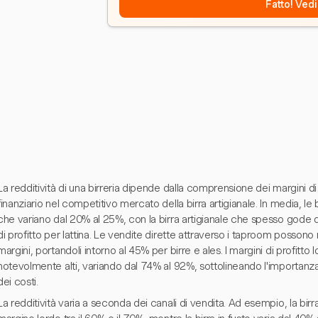
Fatto! Vedi
La redditività di una birreria dipende dalla comprensione dei margini di
finanziario nel competitivo mercato della birra artigianale. In media, le 
che variano dal 20% al 25%, con la birra artigianale che spesso gode di
di profitto per lattina. Le vendite dirette attraverso i taproom possono
margini, portandoli intorno al 45% per birre e ales. I margini di profitto
notevolmente alti, variando dal 74% al 92%, sottolineando l'importanza
dei costi.
La redditività varia a seconda dei canali di vendita. Ad esempio, la birra 