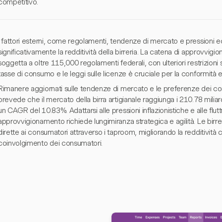
competitivo.
I fattori esterni, come regolamenti, tendenze di mercato e pressioni
significativamente la redditività della birreria. La catena di approvvigion
soggetta a oltre 115,000 regolamenti federali, con ulteriori restrizion
tasse di consumo e le leggi sulle licenze è cruciale per la conformità e l
Rimanere aggiornati sulle tendenze di mercato e le preferenze dei con
prevede che il mercato della birra artigianale raggiunga i 210.78 milia
un CAGR del 10.83%. Adattarsi alle pressioni inflazionistiche e alle flut
approvvigionamento richiede lungimiranza strategica e agilità. Le birre
dirette ai consumatori attraverso i taproom, migliorando la redditività 
coinvolgimento dei consumatori.