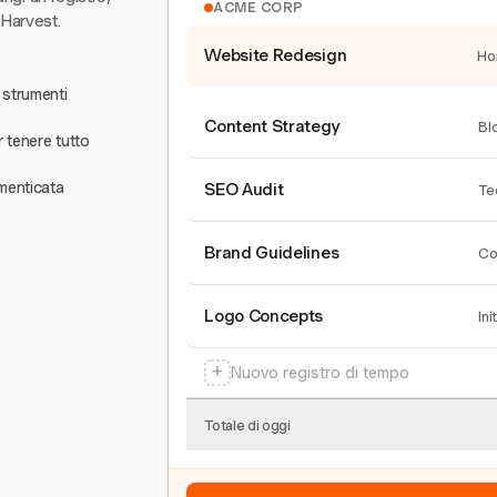
ACME CORP
 Harvest.
Website Redesign
Ho
 strumenti
Content Strategy
Bl
r tenere tutto
menticata
SEO Audit
Te
Brand Guidelines
Co
Logo Concepts
Ini
+
Nuovo registro di tempo
Totale di oggi