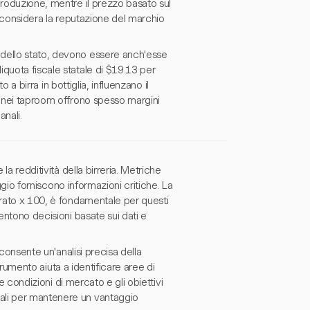
produzione, mentre il prezzo basato sul
e considera la reputazione del marchio
 dello stato, devono essere anch'esse
quota fiscale statale di $19.13 per
o a birra in bottiglia, influenzano il
e nei taproom offrono spesso margini
anali.
la redditività della birreria. Metriche
eggio forniscono informazioni critiche. La
urato x 100, è fondamentale per questi
entono decisioni basate sui dati e
 consente un'analisi precisa della
strumento aiuta a identificare aree di
le condizioni di mercato e gli obiettivi
ali per mantenere un vantaggio