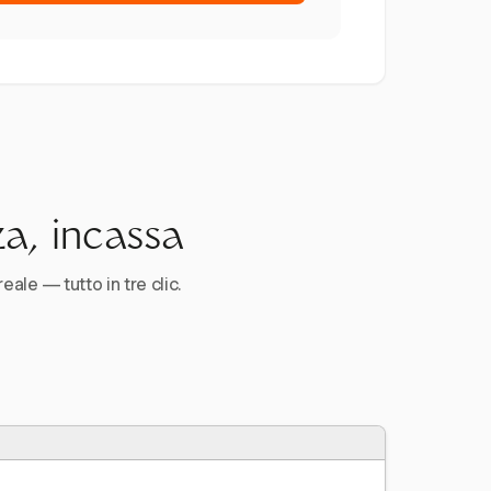
za, incassa
reale — tutto in tre clic.