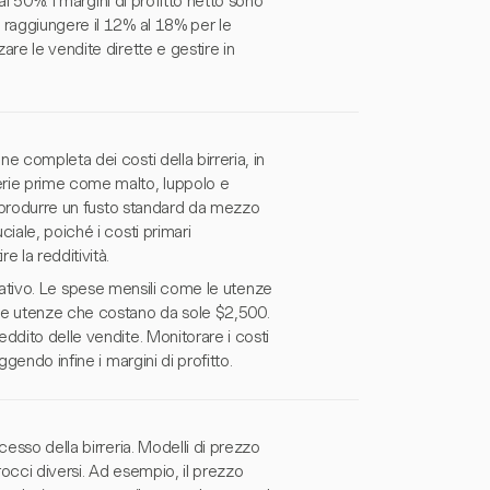
al 50%. I margini di profitto netto sono
 raggiungere il 12% al 18% per le
re le vendite dirette e gestire in
e completa dei costi della birreria, in
erie prime come malto, luppolo e
o, produrre un fusto standard da mezzo
iale, poiché i costi primari
 la redditività.
ificativo. Le spese mensili come le utenze
 le utenze che costano da sole $2,500.
ddito delle vendite. Monitorare i costi
gendo infine i margini di profitto.
esso della birreria. Modelli di prezzo
occi diversi. Ad esempio, il prezzo