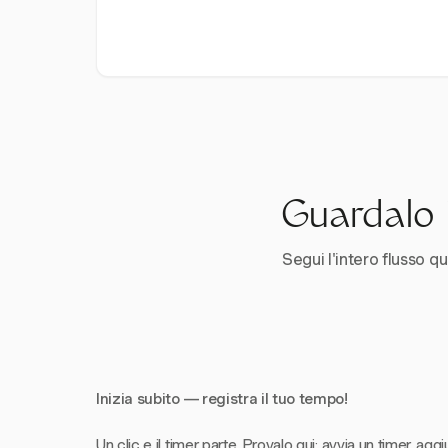
Guardalo i
Segui l'intero flusso qui
Inizia subito — registra il tuo tempo!
Un clic e il timer parte. Provalo qui: avvia un timer, aggi