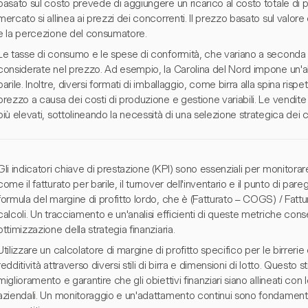
basato sul costo prevede di aggiungere un ricarico al costo totale di 
mercato si allinea ai prezzi dei concorrenti. Il prezzo basato sul valor
e la percezione del consumatore.
Le tasse di consumo e le spese di conformità, che variano a seconda
considerate nel prezzo. Ad esempio, la Carolina del Nord impone un'ali
barile. Inoltre, diversi formati di imballaggio, come birra alla spina rispett
prezzo a causa dei costi di produzione e gestione variabili. Le vendit
più elevati, sottolineando la necessità di una selezione strategica dei c
Gli indicatori chiave di prestazione (KPI) sono essenziali per monitorare 
come il fatturato per barile, il turnover dell'inventario e il punto di par
formula del margine di profitto lordo, che è (Fatturato – COGS) / Fatt
calcoli. Un tracciamento e un'analisi efficienti di queste metriche cons
ottimizzazione della strategia finanziaria.
Utilizzare un calcolatore di margine di profitto specifico per le birrerie
redditività attraverso diversi stili di birra e dimensioni di lotto. Questo 
miglioramento e garantire che gli obiettivi finanziari siano allineati con 
aziendali. Un monitoraggio e un'adattamento continui sono fondament