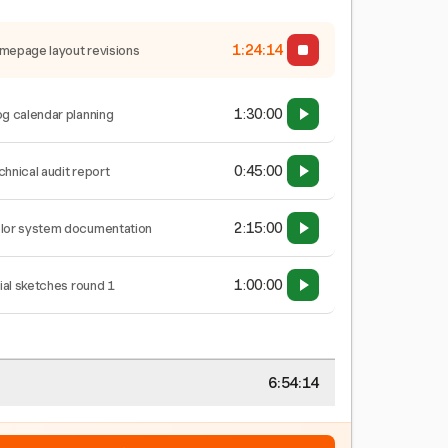
1:24:15
mepage layout revisions
1:30:00
og calendar planning
0:45:00
chnical audit report
2:15:00
lor system documentation
1:00:00
tial sketches round 1
6:54:15