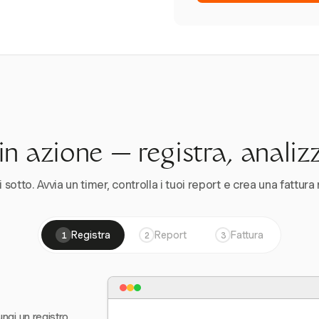
n azione — registra, analiz
 sotto. Avvia un timer, controlla i tuoi report e crea una fattura 
Registra
Report
Fattura
1
2
3
ungi un registro,