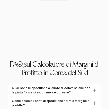
FAQ sul Calcolatore di Margini di
Profitto in Corea del Sud
Quali sono le specifiche aliquote di commissione per
le piattaforme di e-commerce coreane?
Le aliquote di commissione possono variare a
Come calcolo i costi di spedizione nel mio margine di
seconda della piattaforma. Ad esempio, Coupang
profitto?