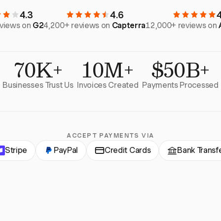
4.3
4.6
eviews on
G2
4,200+ reviews on
Capterra
12,000+ reviews on
70K+
10M+
$50B+
Businesses Trust Us
Invoices Created
Payments Processed
ACCEPT PAYMENTS VIA
Stripe
PayPal
Credit Cards
Bank Transf