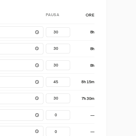
PAUSA
ORE
8h
8h
8h
8h 15m
7h 30m
—
—