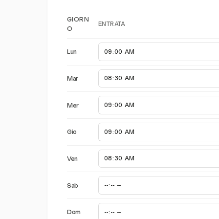
GIORN
ENTRATA
O
Lun
Mar
Mer
Gio
Ven
Sab
Dom