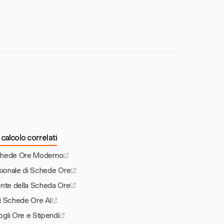
arie non registrate.
onitoraggio e la
calcolo correlati
Schede Ore Moderno
sionale di Schede Ore
gente della Scheda Ore
di Schede Ore AI
ogli Ore e Stipendi