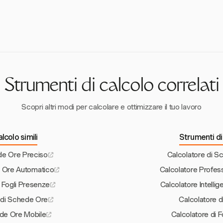
ncludono punch mancati, imprecisioni di arrotondamento e ore straordin
lettronici come Harvest riduce questi errori, poiché automatizzano il m
mpo.
Strumenti di calcolo correlati
Scopri altri modi per calcolare e ottimizzare il tuo lavoro
lcolo simili
Strumenti di 
de Ore Preciso
Calcolatore di 
e Ore Automatico
Calcolatore Profes
i Fogli Presenze
Calcolatore Intelli
o di Schede Ore
Calcolatore 
ede Ore Mobile
Calcolatore di F