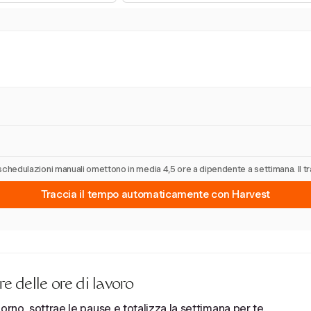
Le schedulazioni manuali omettono in media 4,5 ore a dipendente a settimana. Il 
Traccia il tempo automaticamente con Harvest
 delle ore di lavoro
orno, sottrae le pause e totalizza la settimana per te.