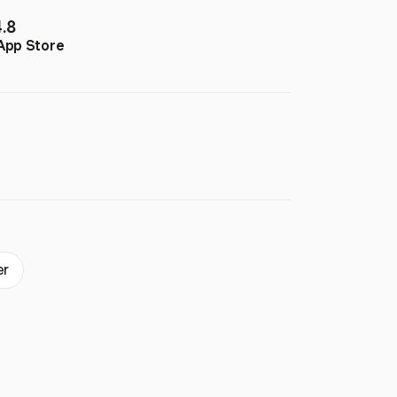
4.8
App Store
er