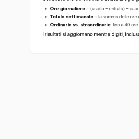
Ore giornaliere
= (uscita − entrata) − paus
Totale settimanale
= la somma delle ore d
Ordinarie vs. straordinarie
: fino a 40 or
I risultati si aggiornano mentre digiti, inclu