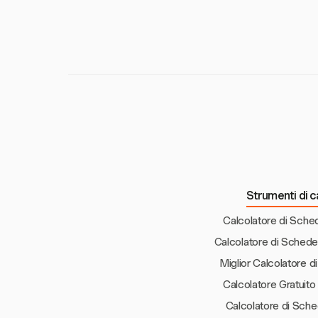
Gli errori comuni i
Utilizzare sistemi e
reportistica del te
Strumenti di ca
Calcolatore di Sche
Calcolatore di Sched
Miglior Calcolatore d
Calcolatore Gratuit
Calcolatore di Sch