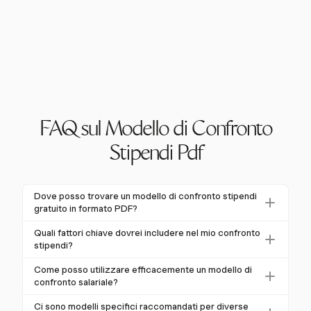
FAQ sul Modello di Confronto
Stipendi Pdf
Dove posso trovare un modello di confronto stipendi
gratuito in formato PDF?
I modelli di confronto stipendi gratuiti in formato PDF
Quali fattori chiave dovrei includere nel mio confronto
possono spesso essere trovati su siti web di ricerca
stipendi?
lavoro, risorse di coaching professionale e blog HR.
I fattori chiave da includere in un confronto salariale
Come posso utilizzare efficacemente un modello di
Questi modelli includono tipicamente campi per
sono lo stipendio base, i bonus, i benefici (come
confronto salariale?
stipendio base, bonus e benefici, consentendoti di
l'assicurazione sanitaria e i piani pensionistici) e
Per utilizzare efficacemente un modello di confronto
confrontare le offerte di lavoro in modo completo.
Ci sono modelli specifici raccomandati per diverse