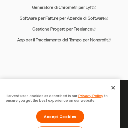
Generatore di Chilometri per Lyft
Software per Fatture per Aziende di Software
Gestione Progetti per Freelance
App per il Tracciamento del Tempo per Nonprofit
Il tuo tempo merita di essere
Harvest uses cookies as described in our
Privacy Policy
to
ensure you get the best experience on our website.
tracciato — inizia ora
Unisciti a oltre 70.000 aziende che monitorano il tempo,
Accept Cookies
fatturano i clienti e vengono pagate più velocemente con
Harvest. Prova gratis, bastano 30 secondi per iniziare.