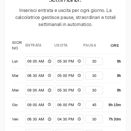
settimana?
Inserisci entrata e uscita per ogni giorno. La
calcolatrice gestisce pause, straordinari e totali
settimanali in automatico.
GIOR
ENTRATA
USCITA
PAUSA
ORE
NO
Lun
8h
Mar
8h
Mer
8h
Gio
8h 15m
Ven
7h 30m