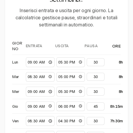
settimana?
Inserisci entrata e uscita per ogni giorno. La
calcolatrice gestisce pause, straordinari e totali
settimanali in automatico.
GIOR
ENTRATA
USCITA
PAUSA
ORE
NO
Lun
8h
Mar
8h
Mer
8h
Gio
8h 15m
Ven
7h 30m