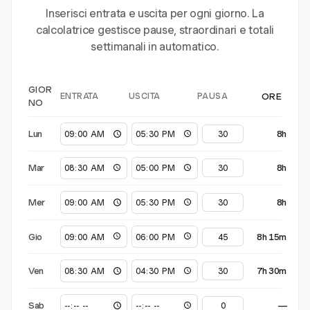
Inserisci entrata e uscita per ogni giorno. La
calcolatrice gestisce pause, straordinari e totali
settimanali in automatico.
GIOR
ENTRATA
USCITA
PAUSA
ORE
NO
Lun
8h
Mar
8h
Mer
8h
Gio
8h 15m
Ven
7h 30m
Sab
—