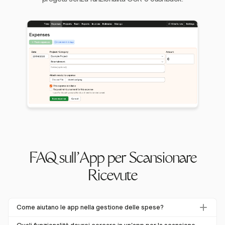
FAQ sull'App per Scansionare
Ricevute
Come aiutano le app nella gestione delle spese?
Le app per la scansione delle ricevute semplificano la