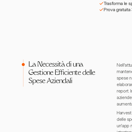
Trasforma le sp
Prova gratuita 
La Necessità di una
Nell'att
mantener
Gestione Efficiente delle
spese n
Spese Aziendali
elabora
report. 
aziende
aumenta
Harvest
delle s
un'app m