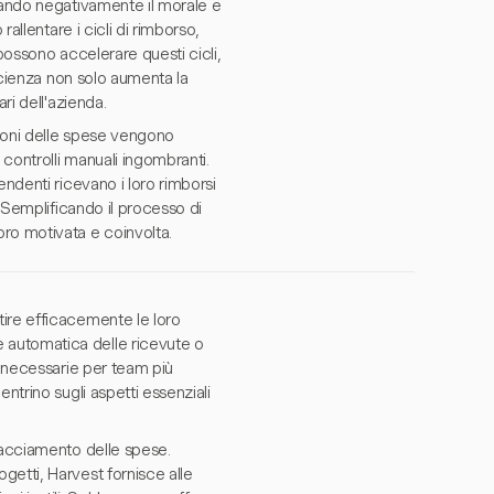
zando negativamente il morale e
allentare i cicli di rimborso,
 possono accelerare questi cicli,
ficienza non solo aumenta la
ri dell'azienda.
zioni delle spese vengono
controlli manuali ingombranti.
ndenti ricevano i loro rimborsi
. Semplificando il processo di
ro motivata e coinvolta.
ire efficacemente le loro
 automatica delle ricevute o
n necessarie per team più
ntrino sugli aspetti essenziali
racciamento delle spese.
etti, Harvest fornisce alle