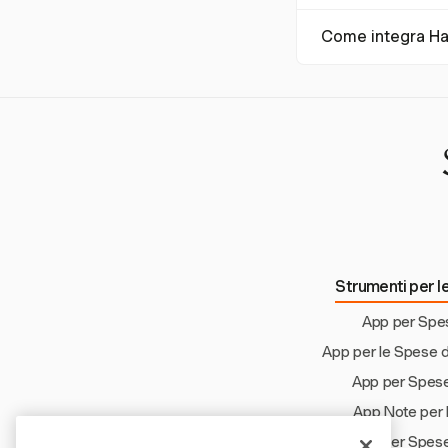
soddisfazione dei d
Sì, Harvest è ideal
Come integra Har
sua interfaccia intu
più piccoli.
Harvest consente di
tempo reale dei cost
finanziaria.
Strumenti per le
App per Spe
App per le Spese d
App per Spese
App Note per 
App per Spese