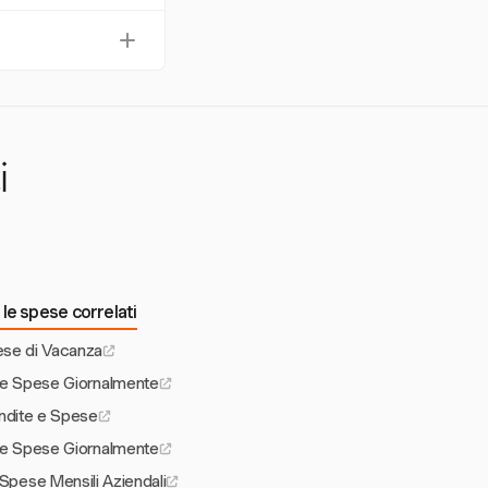
spese semplice. La
fficiente per team
 e una gestione in
e l'accuratezza
i
le spese correlati
se di Vacanza
 le Spese Giornalmente
ndite e Spese
 le Spese Giornalmente
 Spese Mensili Aziendali