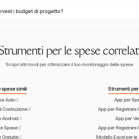
ipendenti.
e per piccole e medie imprese che necessitano di una gestione delle 
vest i budget di progetto?
itiva e il focus sulle funzionalità essenziali lo rendono accessibile ed e
 includere le spese nei budget di progetto, fornendo un tracciamento
i legati ai progetti. Questo aiuta a garantire la conformità al budget 
Strumenti per le spese correlat
Scopri altri modi per ottimizzare il tuo monitoraggio delle spese
 spese simili
Strumenti per 
se Auto
App per Spe
i Costruzione
App per Registrare
 Android
App per Ve
le Spese
App per Registrare
 Gratuite
Modello Excel per le