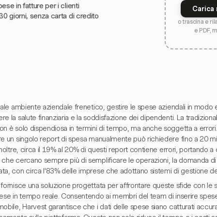
ese in fatture per i clienti
Carica 
30 giorni, senza carta di credito
o trascina e ri
e PDF, 
uale ambiente aziendale frenetico, gestire le spese aziendali in modo e
e la salute finanziaria e la soddisfazione dei dipendenti. La tradiziona
on è solo dispendiosa in termini di tempo, ma anche soggetta a errori
re un singolo report di spesa manualmente può richiedere fino a 20 mi
Inoltre, circa il 19% al 20% di questi report contiene errori, portando a c
 che cercano sempre più di semplificare le operazioni, la domanda di
ta, con circa l'83% delle imprese che adottano sistemi di gestione de
 fornisce una soluzione progettata per affrontare queste sfide con le
pese in tempo reale. Consentendo ai membri del team di inserire spese
obile, Harvest garantisce che i dati delle spese siano catturati accur