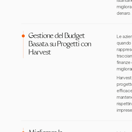
istantan
migliora
denaro.
Gestione del Budget
Le azien
quando s
Basata su Progetti con
rapprese
Harvest
traccia
finanze 
migliora
Harvest
progett
efficace
mantener
rispetti
imprese 