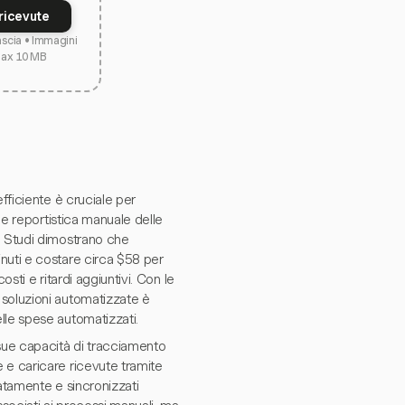
ricevute
lascia • Immagini
max 10 MB
fficiente è cruciale per
le reportistica manuale delle
. Studi dimostrano che
nuti e costare circa $58 per
osti e ritardi aggiuntivi. Con le
 soluzioni automatizzate è
lle spese automatizzati.
 sue capacità di tracciamento
 e caricare ricevute tramite
atamente e sincronizzati