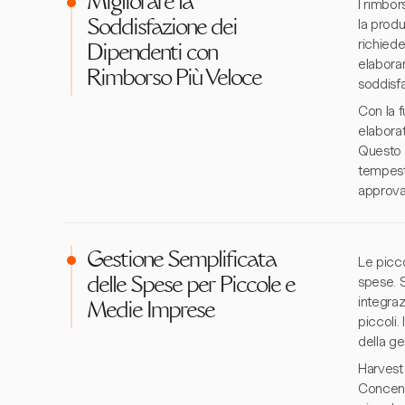
Migliorare la
I rimbor
la produ
Soddisfazione dei
richiede
Dipendenti con
elaboran
Rimborso Più Veloce
soddisfa
Con la f
elaborat
Questo n
tempesti
approva
Gestione Semplificata
Le picc
spese. 
delle Spese per Piccole e
integraz
Medie Imprese
piccoli.
della ge
Harvest 
Concentr