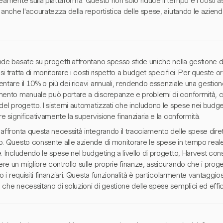
eamente sulla piattaforma. Questo non solo riduce il tempo e i costi a
 anche l'accuratezza della reportistica delle spese, aiutando le azien
de basate su progetti affrontano spesso sfide uniche nella gestione de
i tratta di monitorare i costi rispetto a budget specifici. Per queste 
ntare il 10% o più dei ricavi annuali, rendendo essenziale una gestione
mento manuale può portare a discrepanze e problemi di conformità, 
del progetto. I sistemi automatizzati che includono le spese nei budg
re significativamente la supervisione finanziaria e la conformità.
 affronta questa necessità integrando il tracciamento delle spese dir
o. Questo consente alle aziende di monitorare le spese in tempo reale
. Includendo le spese nel budgeting a livello di progetto, Harvest con
e un migliore controllo sulle proprie finanze, assicurando che i proge
no i requisiti finanziari. Questa funzionalità è particolarmente vantaggi
che necessitano di soluzioni di gestione delle spese semplici ed effici