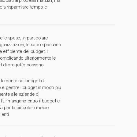
ssociati ai processi manuali, ma
de a risparmiare tempo e
lle spese, in particolare
organizzazioni, le spese possono
 efficiente del budget. Il
complicando ulteriormente le
et di progetto possono
ettamente nei budget di
 e gestire i budget in modo più
sente alle aziende di
tti rimangano entro il budget e
osa per le piccole e medie
enti.