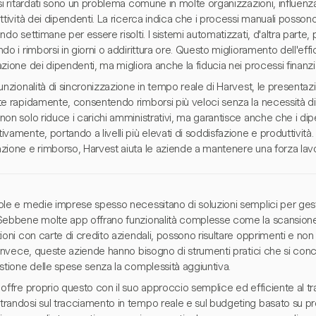
si ritardati sono un problema comune in molte organizzazioni, influen
ttività dei dipendenti. La ricerca indica che i processi manuali possono r
ndo settimane per essere risolti. I sistemi automatizzati, d'altra parte,
do i rimborsi in giorni o addirittura ore. Questo miglioramento dell'ef
zione dei dipendenti, ma migliora anche la fiducia nei processi finanzia
unzionalità di sincronizzazione in tempo reale di Harvest, le presenta
e rapidamente, consentendo rimborsi più veloci senza la necessità di 
on solo riduce i carichi amministrativi, ma garantisce anche che i dipe
vamente, portando a livelli più elevati di soddisfazione e produttività
zione e rimborso, Harvest aiuta le aziende a mantenere una forza lavo
ole e medie imprese spesso necessitano di soluzioni semplici per gest
Sebbene molte app offrano funzionalità complesse come la scansione
ioni con carte di credito aziendali, possono risultare opprimenti e no
 Invece, queste aziende hanno bisogno di strumenti pratici che si conce
stione delle spese senza la complessità aggiuntiva.
offre proprio questo con il suo approccio semplice ed efficiente al t
andosi sul tracciamento in tempo reale e sul budgeting basato su prog