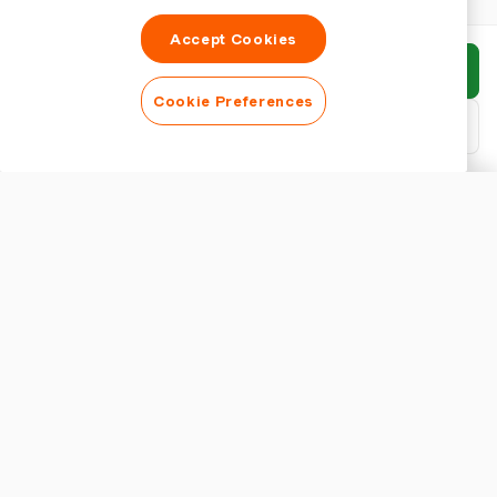
Accept Cookies
Invia rapporto
Cookie Preferences
Scarica PDF
Personalizza rapporto
ASPETTO
Mostra titolo del rapporto
IMPOSTAZIONI RAPPORTO
Valuta
Comprendere le Basi di un Report di Rimborso