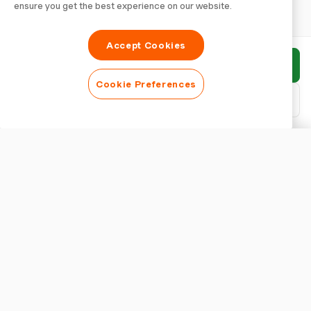
ensure you get the best experience on our website.
Accept Cookies
Invia rapporto
Cookie Preferences
Scarica PDF
Personalizza rapporto
ASPETTO
Mostra titolo del rapporto
IMPOSTAZIONI RAPPORTO
Valuta