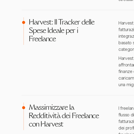
Harvest: Il Tracker delle
Harvest 
fatturaz
Spese Ideale per i
integra
Freelance
basato 
categori
Harvest 
affronta
finanze 
caricame
una migl
Massimizzare la
I freela
flusso d
Redditività dei Freelance
fatturaz
con Harvest
dei prof