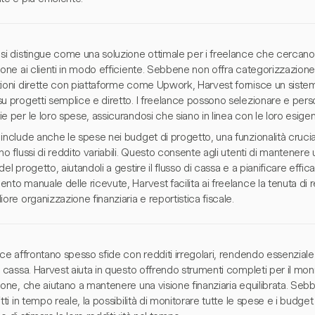
si distingue come una soluzione ottimale per i freelance che cercano 
ione ai clienti in modo efficiente. Sebbene non offra categorizzazion
zioni dirette con piattaforme come Upwork, Harvest fornisce un siste
su progetti semplice e diretto. I freelance possono selezionare e per
e per le loro spese, assicurandosi che siano in linea con le loro esigen
include anche le spese nei budget di progetto, una funzionalità crucia
no flussi di reddito variabili. Questo consente agli utenti di mantener
del progetto, aiutandoli a gestire il flusso di cassa e a pianificare ef
nto manuale delle ricevute, Harvest facilita ai freelance la tenuta di 
iore organizzazione finanziaria e reportistica fiscale.
nce affrontano spesso sfide con redditi irregolari, rendendo essenzial
i cassa. Harvest aiuta in questo offrendo strumenti completi per il mon
ione, che aiutano a mantenere una visione finanziaria equilibrata. Se
itti in tempo reale, la possibilità di monitorare tutte le spese e i budg