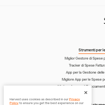
Automatizzando il mo
fino a 10 ore a se
fatturabile mensile.
Strumenti per le
Miglior Gestore di Spese p
Tracker di Spese Fattur
App per la Gestione dell
Migliore App per le Spese p
Migliore App per il Tracciament
Harvest uses cookies as described in our
Privacy
Policy
to ensure you get the best experience on our
Scopri altri strume