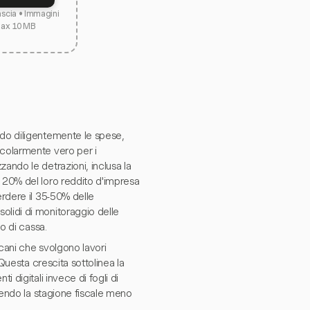
lascia • Immagini
max 10 MB
ndo diligentemente le spese,
icolarmente vero per i
ando le detrazioni, inclusa la
l 20% del loro reddito d'impresa
erdere il 35-50% delle
olidi di monitoraggio delle
o di cassa.
icani che svolgono lavori
 Questa crescita sottolinea la
 digitali invece di fogli di
ndendo la stagione fiscale meno