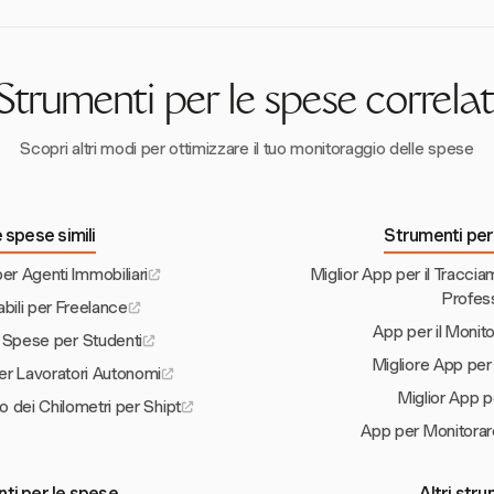
nitoraggio delle spese per progetto, Harvest può far risparmiare ai lib
ttimana, aumentando la produttività e potenzialmente aggiungendo $
Strumenti per le spese correlat
Scopri altri modi per ottimizzare il tuo monitoraggio delle spese
 spese simili
Strumenti per 
er Agenti Immobiliari
Miglior App per il Tracci
Profess
abili per Freelance
App per il Moni
e Spese per Studenti
Migliore App per
er Lavoratori Autonomi
Miglior App 
o dei Chilometri per Shipt
App per Monitorar
nti per le spese
Altri str