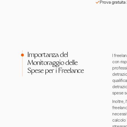
Prova gratuita 
Importanza del
I freel
con ris
Monitoraggio delle
professi
Spese per i Freelance
detrazio
qualific
detrazi
spese so
Inoltre,
freelanc
necessit
calcolo 
stressan