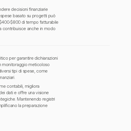
dere decisioni finanziarie
le spese basato su progetti può
ri $400-$800 di tempo fatturabile
ma contribuisce anche in modo
itico per garantire dichiarazioni
 un monitoraggio meticoloso
iversi tipi di spese, come
nanziari.
rme contabili, migliora
dei dati e offre una visione
rategiche. Mantenendo registri
emplificano la preparazione