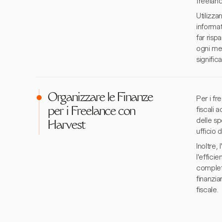
freelanc
Utilizza
informat
far risp
ogni me
significa
Organizzare le Finanze
Per i fr
fiscali 
per i Freelance con
delle sp
Harvest
ufficio 
Inoltre,
l'effici
completa
finanzia
fiscale.