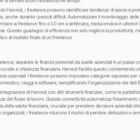
e di stimare la loro redditività nel tempo.
ndo Harvest, i freelance possono identificare tendenze di spesa e pren
e, anche durante i periodi difficili. Automatizzare il monitoraggio del
armiare ai freelance fino a 10 ore a settimana, traducendosi in ulterio
se. Questo guadagno di efficienza non solo migliora la produttività, 
tivo al risultato finale di un freelance.
eelance, separare le finanze personali da quelle aziendali è un passo cr
accurate e chiarezza finanziaria. Harvest facilita questo consentendo
ese aziendali. I freelance possono impostare categorie separate per d
domestico, viaggi e software, semplificando l'organizzazione dei dati fi
 l'integrazione di Harvest con altri strumenti finanziari, come le piattafo
enza del flusso di lavoro. Questa connettività automatizza l'inserimento 
 della salute finanziaria, cruciale per prendere decisioni aziendali st
ri organizzati, i freelance riducono il rischio di perdere detrazioni e s