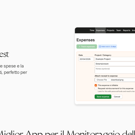
est
le spese e la
i, perfetto per