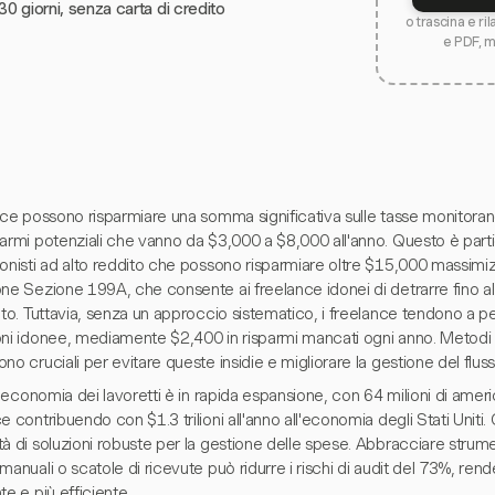
30 giorni, senza carta di credito
o trascina e ri
e PDF, 
ance possono risparmiare una somma significativa sulle tasse monitora
parmi potenziali che vanno da $3,000 a $8,000 all'anno. Questo è part
onisti ad alto reddito che possono risparmiare oltre $15,000 massimizz
ne Sezione 199A, che consente ai freelance idonei di detrarre fino a
ato. Tuttavia, senza un approccio sistematico, i freelance tendono a p
oni idonee, mediamente $2,400 in risparmi mancati ogni anno. Metodi s
no cruciali per evitare queste insidie e migliorare la gestione del fluss
 l'economia dei lavoretti è in rapida espansione, con 64 milioni di amer
e contribuendo con $1.3 trilioni all'anno all'economia degli Stati Uniti.
à di soluzioni robuste per la gestione delle spese. Abbracciare strumenti
manuali o scatole di ricevute può ridurre i rischi di audit del 73%, re
te e più efficiente.