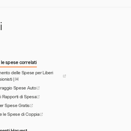
eri professionisti
400-$800 di tempo
i
le spese correlati
amento delle Spese per Liberi
ionisti | H
toraggio Spese Auto
 i Rapporti di Spesa
per Spese Gratis
e le Spese di Coppia
umenti Harvest