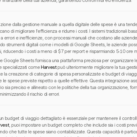
e finanziarie della tua azienda, garantendo conformità ed efficienza.
izione dalla gestione manuale a quella digitale delle spese è una ten
ano di migliorare l'efficienza e ridurre i costi. I sistemi tradizionali bas
a errori e inefficienze, con processi manuali che costano alle aziend
o strumenti digitali come i modelli di Google Sheets, le aziende poss
, riducendo i costi a meno di $7 per report e risparmiando 5-10 ore men
 Google Sheets fornisca una piattaforma preziosa per organizzare le
e specializzati come
Harvest
può ulteriormente migliorare la tua gest
e la creazione di categorie di spesa personalizzate e budget di viagg
e le spese previste rispetto a quelle effettive. Questa integrazione as
rio sia preciso e allineato con le politiche della tua organizzazione, f
minimizzando il rischio di errori.
n budget di viaggio dettagliato è essenziale per mantenere il controllo 
rvest
, puoi impostare un budget completo che include sia i costi previst
ndo che tutte le spese siano contabilizzate. Questa capacità è partico