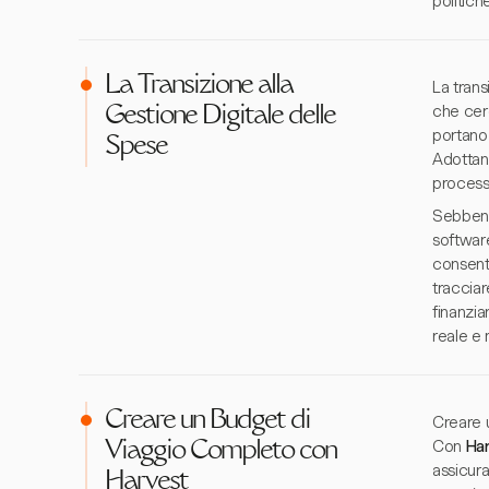
politich
La Transizione alla
La trans
che cerc
Gestione Digitale delle
portano 
Spese
Adottand
processi
Sebbene
softwar
consent
tracciar
finanzia
reale e 
Creare un Budget di
Creare u
Con
Ha
Viaggio Completo con
assicura
Harvest