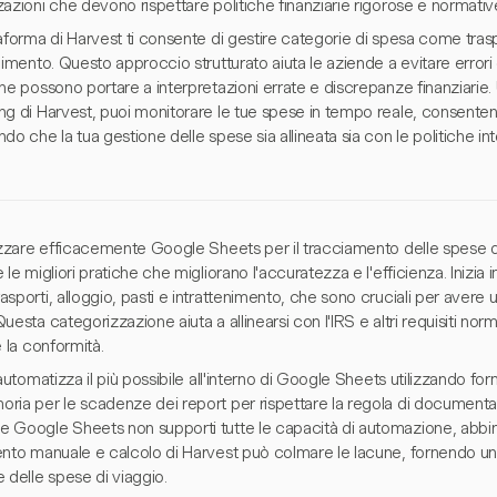
azioni che devono rispettare politiche finanziarie rigorose e normativ
aforma di Harvest ti consente di gestire categorie di spesa come traspo
nimento. Questo approccio strutturato aiuta le aziende a evitare errori
he possono portare a interpretazioni errate e discrepanze finanziarie. U
ng di Harvest, puoi monitorare le tue spese in tempo reale, consenten
do che la tua gestione delle spese sia allineata sia con le politiche i
.
lizzare efficacemente Google Sheets per il tracciamento delle spese d
 le migliori pratiche che migliorano l'accuratezza e l'efficienza. Inizi
sporti, alloggio, pasti e intrattenimento, che sono cruciali per avere
uesta categorizzazione aiuta a allinearsi con l'IRS e altri requisiti norma
e la conformità.
 automatizza il più possibile all'interno di Google Sheets utilizzando fo
ia per le scadenze dei report per rispettare la regola di documentazi
Google Sheets non supporti tutte le capacità di automazione, abbinarl
ento manuale e calcolo di Harvest può colmare le lacune, fornendo un
 delle spese di viaggio.