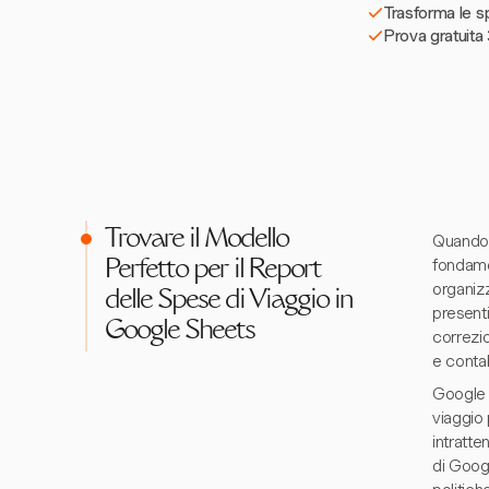
Trasforma le sp
Prova gratuita 
Trovare il Modello
Quando s
fondame
Perfetto per il Report
organizz
delle Spese di Viaggio in
presenti
Google Sheets
correzio
e contab
Google 
viaggio 
intratt
di Goog