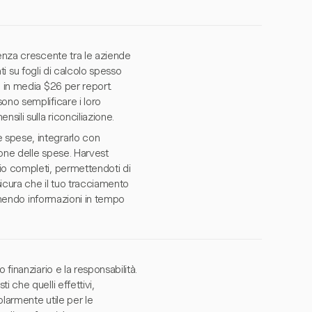
denza crescente tra le aziende
ati su fogli di calcolo spesso
e in media $26 per report.
ono semplificare i loro
sili sulla riconciliazione.
 spese, integrarlo con
ione delle spese. Harvest
io completi, permettendoti di
sicura che il tuo tracciamento
ornendo informazioni in tempo
finanziario e la responsabilità.
i che quelli effettivi,
larmente utile per le