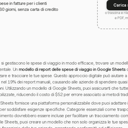
ese in fatture per i clienti
Carica 
30 giorni, senza carta di credito
o trascina e ri
e PDF, 
i gestiscono le spese di viaggio in modo efficace, trovare un modello
ntale. Un
modello di report delle spese di viaggio in Google Sheets
o
are e tracciare le tue spese. Questo approccio digitale può aiutare a r
 nel 19% dei report manuali, causando alle aziende di spendere quasi 
ni. Utilizzando un modello di Google Sheets, puoi assicurarti che tutt
ilizzate, riducendo il costo di $52 per errore associato ai metodi tradi
Sheets fornisce una piattaforma personalizzabile dove puoi adattare i
per soddisfare esigenze specifiche. Categorie essenziali come trasport
enimento dovrebbero essere incluse per facilitare un tracciamento com
le Sheets, puoi creare un modello che non solo organizza le tue spese