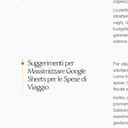
organizz
La piatt
intratte
vaghi, c
budgeti
garanten
esterne
Suggerimenti per
Per uti
adottare
Massimizzare Google
come tra
Sheets per le Spese di
spese. Q
Viaggio
fiscale 
Inoltre,
promemor
Sebbene 
inserim
gestione