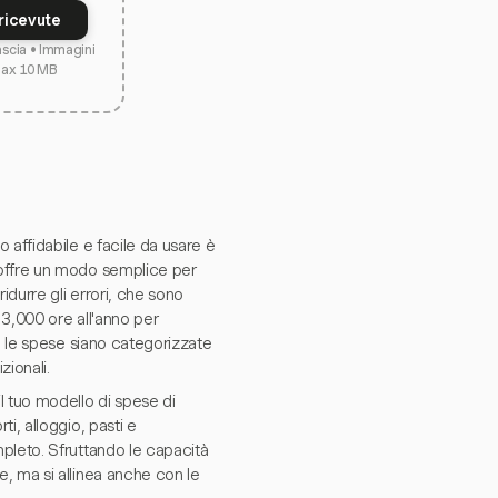
ricevute
lascia • Immagini
max 10 MB
 affidabile e facile da usare è
ffre un modo semplice per
idurre gli errori, che sono
3,000 ore all'anno per
e le spese siano categorizzate
zionali.
l tuo modello di spese di
i, alloggio, pasti e
pleto. Sfruttando le capacità
, ma si allinea anche con le