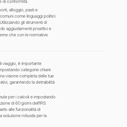
e di conformità.
rti, alloggio, pasti e
 comuni come linguaggi politici
tilizzando gli strumenti di
do aggiustamenti proattivi e
nterne che con le normative
i viaggio, è importante
a impostando categorie chiare
 una visione completa delle tue
tivi, garantendo la detraibilità
rmule per i calcoli e impostando
one di 60 giorni dell'IRS.
o alle funzionalità di
a soluzione robusta per la