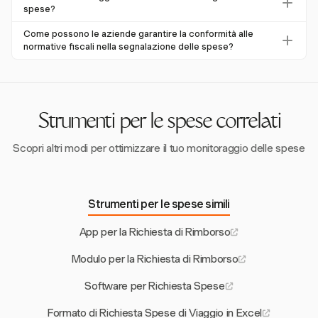
manuale dei dati e migliora l'accuratezza nei report
alle aziende di analizzare le tendenze di spesa e
spese?
finanziari.
monitorare il rispetto del budget. Questo aiuta nella
L'automazione della gestione delle spese riduce i costi di
Come possono le aziende garantire la conformità alle
pianificazione strategica e nella responsabilità finanziaria.
elaborazione fino al 78%, diminuisce i tassi di errore e fa
normative fiscali nella segnalazione delle spese?
risparmiare tempo. Trasforma la gestione delle spese in
Le aziende devono mantenere una documentazione
una funzione strategica con informazioni in tempo reale.
completa e rispettare le linee guida, come quelle dell'IRS
negli Stati Uniti o dell'HMRC nel Regno Unito, per garantire
la conformità. Sebbene Harvest aiuti nel tracciamento
Strumenti per le spese correlati
delle spese, gli utenti devono assicurarsi che i loro report
soddisfino le normative locali.
Scopri altri modi per ottimizzare il tuo monitoraggio delle spese
Strumenti per le spese simili
App per la Richiesta di Rimborso
Modulo per la Richiesta di Rimborso
Software per Richiesta Spese
Formato di Richiesta Spese di Viaggio in Excel