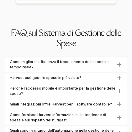
FAQ sul Sistema di Gestione delle
Spese
Come migliora l'efficienza il tracciamento delle spese in
tempo reale?
Il tracciamento delle spese in tempo reale consente alle
Harvest può gestire spese in più valute?
aziende di catturare e classificare immediatamente le
Sì, Harvest supporta transazioni multi-valuta impostando
spese, riducendo gli errori e migliorando la supervisione
Perché l'accesso mobile è importante per la gestione delle
valute diverse a livello cliente. Questo è ideale per le
spese?
finanziaria. I sistemi automatizzati possono far risparmiare
aziende che operano a livello globale, anche se non
fino al 27% di tempo e ridurre i tassi di errore del 20%.
L'accesso mobile è cruciale poiché consente ai dipendenti
Quali integrazioni offre Harvest per il software contabile?
esegue conversioni automatiche di valuta.
di inviare spese in movimento, riducendo il rischio di
Harvest si integra con QuickBooks Online e Xero,
ricevute smarrite e garantendo segnalazioni tempestive.
Come fornisce Harvest informazioni sulle tendenze di
sincronizzando le fatture per semplificare la gestione
spesa e sul rispetto del budget?
Entro il 2025, si prevede che il 75% delle aziende utilizzerà
finanziaria. Questa integrazione riduce l'inserimento
app mobili per la segnalazione delle spese.
Harvest offre capacità di report dettagliati che consentono
Quali sono i vantaggi dell'automazione nella gestione delle