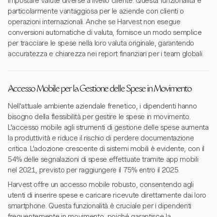
impostare valute diverse a livello cliente. Questa funzionalità è
particolarmente vantaggiosa per le aziende con clienti o
operazioni internazionali. Anche se Harvest non esegue
conversioni automatiche di valuta, fornisce un modo semplice
per tracciare le spese nella loro valuta originale, garantendo
accuratezza e chiarezza nei report finanziari per i team globali.
Accesso Mobile per la Gestione delle Spese in Movimento
Nell'attuale ambiente aziendale frenetico, i dipendenti hanno
bisogno della flessibilità per gestire le spese in movimento.
L'accesso mobile agli strumenti di gestione delle spese aumenta
la produttività e riduce il rischio di perdere documentazione
critica. L'adozione crescente di sistemi mobili è evidente, con il
54% delle segnalazioni di spese effettuate tramite app mobili
nel 2021, previsto per raggiungere il 75% entro il 2025.
Harvest offre un accesso mobile robusto, consentendo agli
utenti di inserire spese e caricare ricevute direttamente dai loro
smartphone. Questa funzionalità è cruciale per i dipendenti
frequentemente in movimento, poiché garantisce la