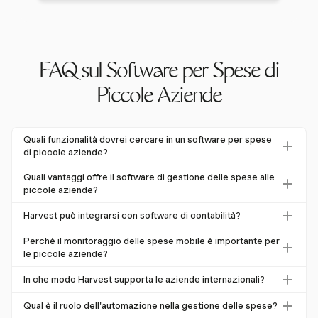
FAQ sul Software per Spese di
Piccole Aziende
Quali funzionalità dovrei cercare in un software per spese
di piccole aziende?
Cerca funzionalità come il tracciamento delle spese
Quali vantaggi offre il software di gestione delle spese alle
mobile, l'integrazione con il software di contabilità,
piccole aziende?
categorie personalizzabili e supporto per più valute.
Il software di gestione delle spese aiuta le piccole aziende
Harvest può integrarsi con software di contabilità?
Queste funzionalità garantiscono una gestione efficiente e
automatizzando il monitoraggio, riducendo gli errori
la conformità con le normative finanziarie.
Sì, Harvest si integra con QuickBooks Online e Xero,
manuali e fornendo approfondimenti finanziari strategici.
Perché il monitoraggio delle spese mobile è importante per
consentendo una gestione finanziaria fluida e riducendo gli
le piccole aziende?
Questo porta a una maggiore accuratezza, cicli di
sforzi di inserimento manuale dei dati.
rimborso più rapidi e una migliore gestione del flusso di
Il monitoraggio delle spese mobile consente la cattura e la
In che modo Harvest supporta le aziende internazionali?
cassa.
presentazione in tempo reale delle spese, riducendo i
Harvest supporta transazioni in più valute, consentendo alle
tempi di elaborazione e gli errori. Con il 54% delle
Qual è il ruolo dell'automazione nella gestione delle spese?
aziende di impostare una valuta predefinita e gestire valute