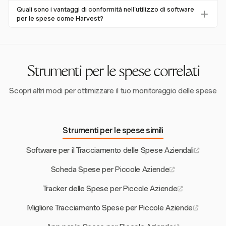
presentazioni nel 2021 che utilizzano app mobili, è una
L'automazione riduce l'elaborazione manuale, aumenta
specifiche per i clienti. Questo è essenziale per le
Quali sono i vantaggi di conformità nell'utilizzo di software
funzionalità sempre più importante per l'efficienza.
l'accuratezza e accelera il ciclo di approvazione, che sono
per le spese come Harvest?
operazioni internazionali, anche se non offre conversioni
vantaggi critici per le piccole aziende. Circa il 63% delle
automatiche delle valute.
Il software per le spese aiuta a mantenere registri
PMI si affida all'automazione per queste efficienze.
organizzati, a far rispettare le politiche di spesa e a
massimizzare le detrazioni, che sono cruciali per la
conformità. Il 61% delle imprese riporta un miglioramento
Strumenti per le spese correlati
della conformità grazie a tali strumenti.
Scopri altri modi per ottimizzare il tuo monitoraggio delle spese
Strumenti per le spese simili
Software per il Tracciamento delle Spese Aziendali
Scheda Spese per Piccole Aziende
Tracker delle Spese per Piccole Aziende
Migliore Tracciamento Spese per Piccole Aziende