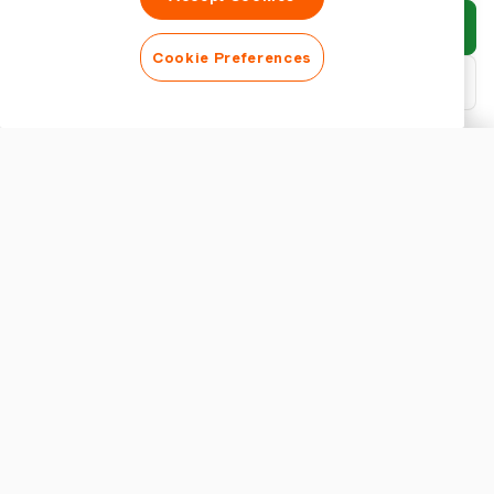
Invia rapporto
Cookie Preferences
Scarica PDF
Personalizza rapporto
ASPETTO
Mostra titolo del rapporto
IMPOSTAZIONI RAPPORTO
Valuta
Comprendere le Sfide del Tracciamento delle Spese di