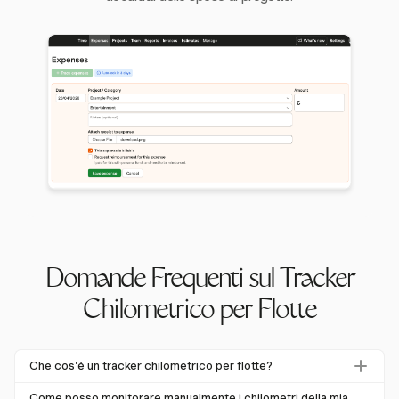
Domande Frequenti sul Tracker
Chilometrico per Flotte
Che cos'è un tracker chilometrico per flotte?
Un tracker chilometrico per flotte è uno strumento
Come posso monitorare manualmente i chilometri della mia