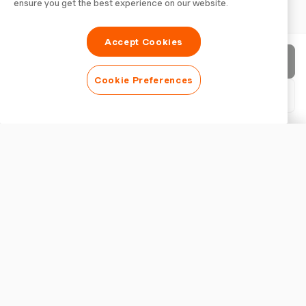
ensure you get the best experience on our website.
Accept Cookies
Invia fattura
Cookie Preferences
Scarica PDF
Personalizza fattura
ASPETTO
Aggiungi un logo
Mostra titolo fattura
IMPOSTAZIONI FATTURA
Valuta