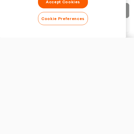
Accept Cookies
Invia fattura
Cookie Preferences
Scarica PDF
Personalizza fattura
ASPETTO
Aggiungi un logo
Mostra titolo fattura
IMPOSTAZIONI FATTURA
Valuta
Elementi Essenziali di una Fattura per Servizi di Pulizia