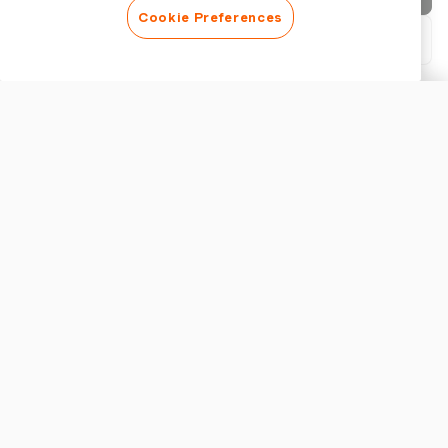
Cookie Preferences
Scarica PDF
Personalizza fattura
ASPETTO
Aggiungi un logo
Mostra titolo fattura
IMPOSTAZIONI FATTURA
Valuta
Caratteristiche Fondamentali di un Modello di Fattura per
Idraulici
Imposta
Un robusto modello di fattura per idraulici deve elencare
Aggiungi fino a 2 aliquote fiscali
chiaramente tutti i servizi e i materiali per garantire una