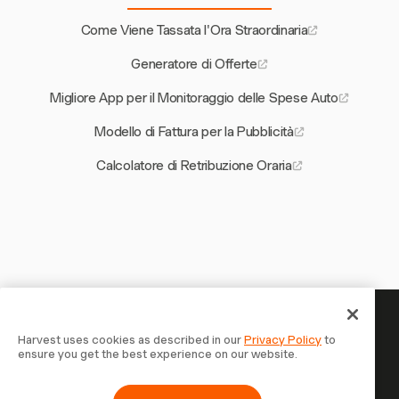
Come Viene Tassata l'Ora Straordinaria
Generatore di Offerte
Migliore App per il Monitoraggio delle Spese Auto
Modello di Fattura per la Pubblicità
Calcolatore di Retribuzione Oraria
Il tuo tempo merita di essere
Harvest uses cookies as described in our
Privacy Policy
to
ensure you get the best experience on our website.
tracciato — inizia ora
Unisciti a oltre 70.000 aziende che monitorano il tempo,