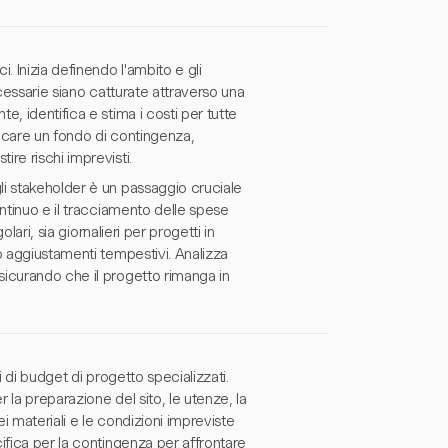
. Inizia definendo l'ambito e gli
necessarie siano catturate attraverso una
, identifica e stima i costi per tutte
locare un fondo di contingenza,
re rischi imprevisti.
i stakeholder è un passaggio cruciale
ntinuo e il tracciamento delle spese
lari, sia giornalieri per progetti in
o aggiustamenti tempestivi. Analizza
sicurando che il progetto rimanga in
 di budget di progetto specializzati.
 la preparazione del sito, le utenze, la
ei materiali e le condizioni impreviste
ifica per la contingenza per affrontare