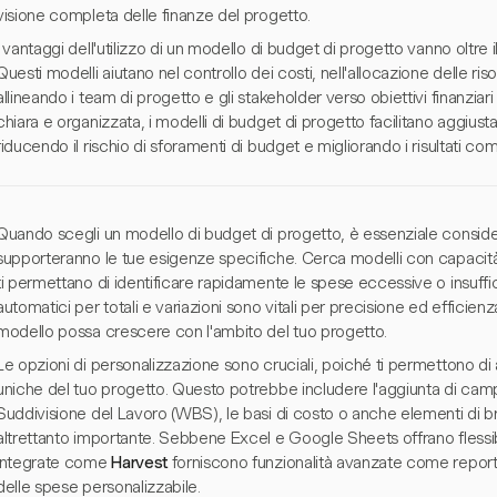
visione completa delle finanze del progetto.
I vantaggi dell'utilizzo di un modello di budget di progetto vanno oltre 
Questi modelli aiutano nel controllo dei costi, nell'allocazione delle riso
allineando i team di progetto e gli stakeholder verso obiettivi finanzi
chiara e organizzata, i modelli di budget di progetto facilitano aggiust
riducendo il rischio di sforamenti di budget e migliorando i risultati co
Quando scegli un modello di budget di progetto, è essenziale consider
supporteranno le tue esigenze specifiche. Cerca modelli con capacità 
ti permettano di identificare rapidamente le spese eccessive o insufficie
automatici per totali e variazioni sono vitali per precisione ed efficienz
modello possa crescere con l'ambito del tuo progetto.
Le opzioni di personalizzazione sono cruciali, poiché ti permettono di 
uniche del tuo progetto. Questo potrebbe includere l'aggiunta di campi 
Suddivisione del Lavoro (WBS), le basi di costo o anche elementi di b
altrettanto importante. Sebbene Excel e Google Sheets offrano flessibil
integrate come
Harvest
forniscono funzionalità avanzate come report
delle spese personalizzabile.