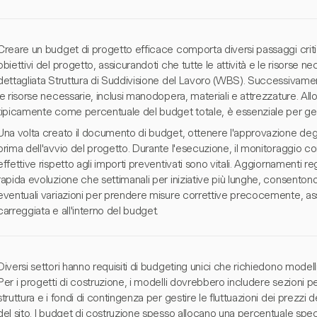
Creare un budget di progetto efficace comporta diversi passaggi critici
obiettivi del progetto, assicurandoti che tutte le attività e le risorse 
dettagliata Struttura di Suddivisione del Lavoro (WBS). Successivamente
le risorse necessarie, inclusi manodopera, materiali e attrezzature. Al
tipicamente come percentuale del budget totale, è essenziale per gesti
Una volta creato il documento di budget, ottenere l'approvazione degl
prima dell'avvio del progetto. Durante l'esecuzione, il monitoraggio co
effettive rispetto agli importi preventivati sono vitali. Aggiornamenti rego
rapida evoluzione che settimanali per iniziative più lunghe, consenton
eventuali variazioni per prendere misure correttive precocemente, as
carreggiata e all'interno del budget.
Diversi settori hanno requisiti di budgeting unici che richiedono modelli
Per i progetti di costruzione, i modelli dovrebbero includere sezioni per
struttura e i fondi di contingenza per gestire le fluttuazioni dei prezzi d
del sito. I budget di costruzione spesso allocano una percentuale spec