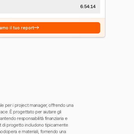
6:54:14
→
amo il tuo report
e per i project manager, offrendo una
icace. È progettato per aiutare gli
rantendo responsabilità finanziaria e
t di progetto includono tipicamente
manodopera e materiali, fornendo una