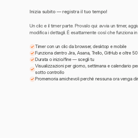
Inizia subito — registra il tuo tempo!
Un clic e il timer parte. Provalo qui: avvia un timer, aggi
modifica i dettagli. È esattamente così che funziona in
Timer con un clic da browser, desktop e mobile
Funziona dentro Jira, Asana, Trello, GitHub e oltre 50
Durata o inizio/fine — scegli tu
Visualizzazioni per giorno, settimana e calendario pe
sotto controllo
Promemoria amichevoli perché nessuna ora venga di