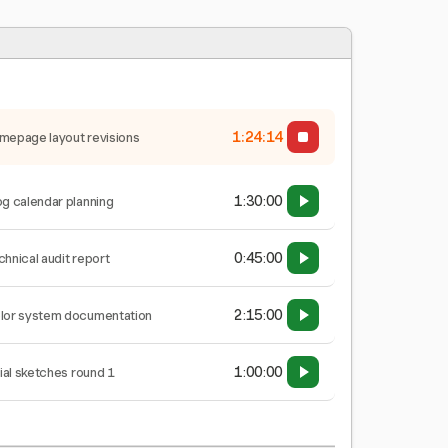
1:24:14
mepage layout revisions
1:30:00
og calendar planning
0:45:00
chnical audit report
2:15:00
lor system documentation
1:00:00
tial sketches round 1