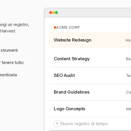
ungi un registro,
ACME CORP
 Harvest.
Website Redesign
Ho
 strumenti
Content Strategy
Bl
r tenere tutto
menticata
SEO Audit
Te
Brand Guidelines
Co
Logo Concepts
Ini
+
Nuovo registro di tempo