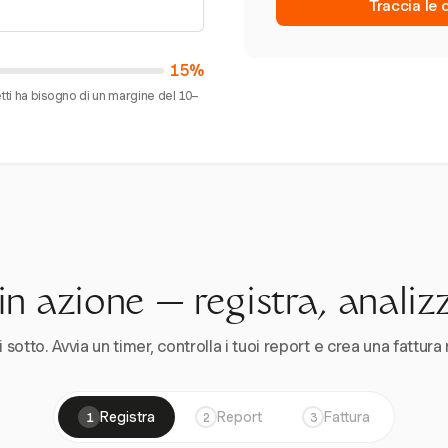
Traccia le 
15%
ti ha bisogno di un margine del 10–
n azione — registra, analiz
 sotto. Avvia un timer, controlla i tuoi report e crea una fattura 
Registra
Report
Fattura
1
2
3