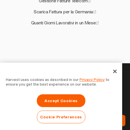
Gestione Fatture Telecom
Scarica Fattura per la Germania
Quanti Giorni Lavorativi in un Mese
Il tuo tempo merita di essere
Harvest uses cookies as described in our
Privacy Policy
to
ensure you get the best experience on our website.
tracciato — inizia ora
Unisciti a oltre 70.000 aziende che monitorano il tempo,
Accept Cookies
fatturano i clienti e vengono pagate più velocemente con
Harvest. Prova gratis, bastano 30 secondi per iniziare.
Cookie Preferences
Prova Harvest Gratis