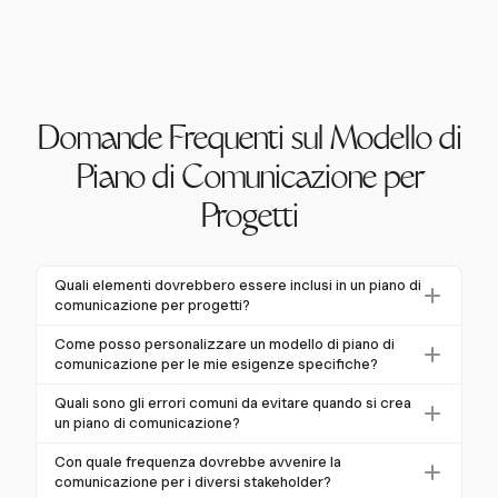
Domande Frequenti sul Modello di
Piano di Comunicazione per
Progetti
Quali elementi dovrebbero essere inclusi in un piano di
comunicazione per progetti?
Un piano di comunicazione per progetti completo
Come posso personalizzare un modello di piano di
dovrebbe includere identificazione e analisi degli
comunicazione per le mie esigenze specifiche?
stakeholder, obiettivi di comunicazione, metodi e
Per personalizzare un modello di piano di
Quali sono gli errori comuni da evitare quando si crea
canali, frequenza e tempistiche, responsabilità e
comunicazione, inizia allineando gli obiettivi di
un piano di comunicazione?
compiti, contenuto e livello di dettaglio, e meccanismi
comunicazione con gli obiettivi del tuo progetto.
Gli errori comuni nella creazione di piani di
di feedback. Questi componenti garantiscono che le
Con quale frequenza dovrebbe avvenire la
Identifica gli stakeholder e le loro preferenze,
comunicazione includono comunicazioni incoerenti o
informazioni siano condivise in modo coerente e
comunicazione per i diversi stakeholder?
selezionando metodi e canali appropriati per ciascun