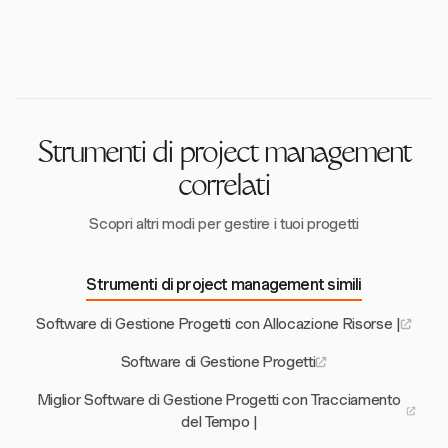
La reportistica finanziaria in tempo reale fornisce
riduzione del lavoro oltre budget.
un'elaborazione dei pagamenti senza soluzione di
informazioni continue sulla redditività dei progetti e
continuità in diverse valute, migliorando le operazioni
facilita decisioni basate sui dati. Gli strumenti di
globali.
reporting robusti di Harvest consentono alle aziende
di monitorare le performance finanziarie e ottimizzare
l'allocazione delle risorse in modo efficace.
Strumenti di project management
correlati
Scopri altri modi per gestire i tuoi progetti
Strumenti di project management simili
Software di Gestione Progetti con Allocazione Risorse |
Software di Gestione Progetti
Miglior Software di Gestione Progetti con Tracciamento
del Tempo |