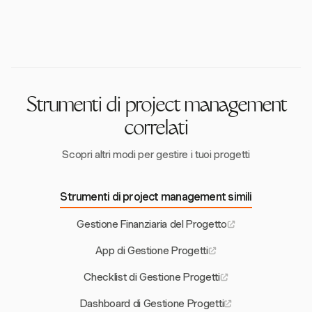
Harvest si integra perfettamente con strumenti come
soddisfare diverse esigenze aziendali e budget.
chiari, requisiti e deliverables, garantendo che tutti gli
Asana e Trello, fornendo opzioni di automazione per la
stakeholder abbiano aspettative allineate e che le
gestione delle attività. Queste integrazioni
risorse siano allocate in modo efficiente.
consentono flussi di lavoro semplificati, migliorando
l'efficienza e la collaborazione nella gestione dei
progetti.
Strumenti di project management
correlati
Scopri altri modi per gestire i tuoi progetti
Strumenti di project management simili
Gestione Finanziaria del Progetto
App di Gestione Progetti
Checklist di Gestione Progetti
Dashboard di Gestione Progetti