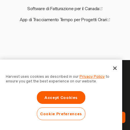
Software di Fatturazione per il Canada
App di Tracciamento Tempo per Progetti Orari
Il tuo tempo merita di essere
Harvest uses cookies as described in our
Privacy Policy
to
ensure you get the best experience on our website.
tracciato — inizia ora
Unisciti a oltre 70.000 aziende che monitorano il tempo,
Accept Cookies
fatturano i clienti e vengono pagate più velocemente con
Harvest. Prova gratis, bastano 30 secondi per iniziare.
Cookie Preferences
Prova Harvest Gratis