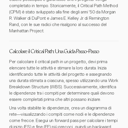
completato in tempo. Storicamente, il Critical Path Method
(CPM) è stato sviluppato alla fine degli anni '50 da Morgan
R. Walker di DuPont e James E. Kelley Jr. di Remington
Rand, con le sue radici che risalgono al successo del
Manhattan Project.
Calcolare il Critical Path: Una Guida Passo-Passo
Per calcolare il critical path in un progetto, devi prima
elencare tutte le attività e stimare la loro durata. Inizia
identificando tutte le attività del progetto e assegnando
una durata stimata a ciascuna, spesso utilizzando una Work
Breakdown Structure (WBS). Successivamente, identifica
le dipendenze tra i compiti per determinare quali devono
essere completati prima che altri possano iniziare.
Una volta stabilite le dipendenze, crea un diagramma di
rete—visualizzando i compiti come nodi e le dipendenze
come frecce. Esegui un forward pass per calcolare i tempi
di inizio (ES) e fine (EF) più precoci, quindi un backward