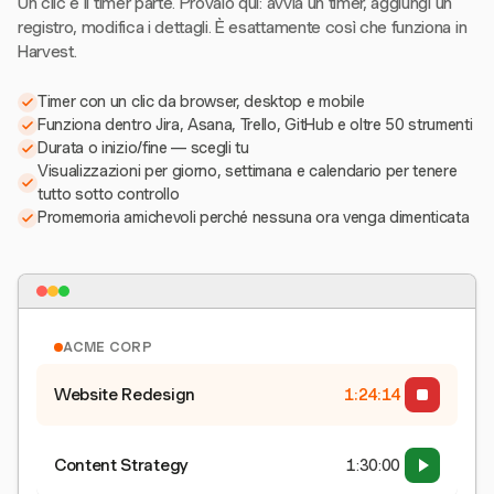
Un clic e il timer parte. Provalo qui: avvia un timer, aggiungi un
registro, modifica i dettagli. È esattamente così che funziona in
Harvest.
Timer con un clic da browser, desktop e mobile
Funziona dentro Jira, Asana, Trello, GitHub e oltre 50 strumenti
Durata o inizio/fine — scegli tu
Visualizzazioni per giorno, settimana e calendario per tenere
tutto sotto controllo
Promemoria amichevoli perché nessuna ora venga dimenticata
ACME CORP
Website Redesign
1:24:15
Content Strategy
1:30:00