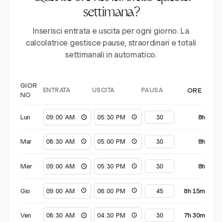
settimana?
Inserisci entrata e uscita per ogni giorno. La
calcolatrice gestisce pause, straordinari e totali
settimanali in automatico.
GIOR
ENTRATA
USCITA
PAUSA
ORE
NO
Lun
8h
Mar
8h
Mer
8h
Gio
8h 15m
Ven
7h 30m