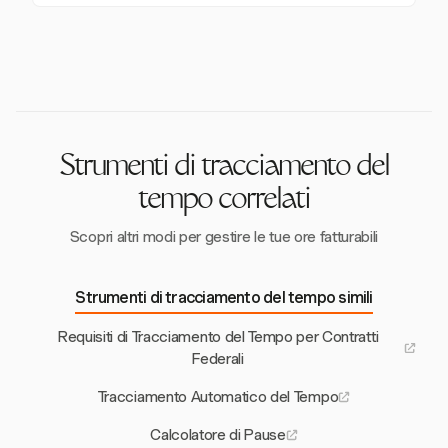
finiscono i periodi di lavoro e le pause pranzo. Questi
Sì, le pause pranzo devono essere senza doveri, il
registri dovrebbero essere conservati per almeno tre
che significa che i dipendenti sono completamente
anni, anche se cinque anni è consigliabile per la
sollevati dai doveri lavorativi durante la pausa. I datori
conformità.
di lavoro devono fornire questa opportunità e non
devono ostacolare o scoraggiare il prendere pause.
Strumenti di tracciamento del
tempo correlati
Scopri altri modi per gestire le tue ore fatturabili
Strumenti di tracciamento del tempo simili
Requisiti di Tracciamento del Tempo per Contratti
Federali
Tracciamento Automatico del Tempo
Calcolatore di Pause