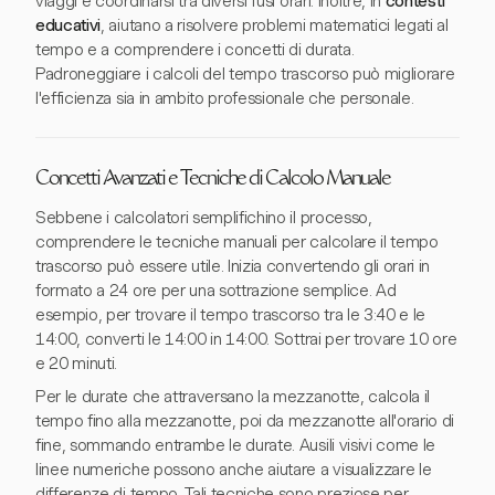
viaggi e coordinarsi tra diversi fusi orari. Inoltre, in
contesti
educativi
, aiutano a risolvere problemi matematici legati al
tempo e a comprendere i concetti di durata.
Padroneggiare i calcoli del tempo trascorso può migliorare
l'efficienza sia in ambito professionale che personale.
Concetti Avanzati e Tecniche di Calcolo Manuale
Sebbene i calcolatori semplifichino il processo,
comprendere le tecniche manuali per calcolare il tempo
trascorso può essere utile. Inizia convertendo gli orari in
formato a 24 ore per una sottrazione semplice. Ad
esempio, per trovare il tempo trascorso tra le 3:40 e le
14:00, converti le 14:00 in 14:00. Sottrai per trovare 10 ore
e 20 minuti.
Per le durate che attraversano la mezzanotte, calcola il
tempo fino alla mezzanotte, poi da mezzanotte all'orario di
fine, sommando entrambe le durate. Ausili visivi come le
linee numeriche possono anche aiutare a visualizzare le
differenze di tempo. Tali tecniche sono preziose per