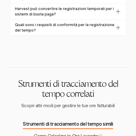
conformità semplificando la registrazione e
Harvest ti consente di tracciare automaticamente sia
Harvest può convertire le registrazioni temporali per i
integrandosi con i sistemi di busta paga.
le pause retribuite che quelle non retribuite,
sistemi di busta paga?
garantendo registrazioni accurate per la busta paga e
Sì, Harvest può convertire le registrazioni temporali
Quali sono i requisiti di conformità per la registrazione
la conformità alle leggi sul lavoro.
dal formato HH:MM a ore decimali, facilitando
del tempo?
l'integrazione con i sistemi di busta paga.
La FLSA richiede di mantenere registrazioni accurate
delle ore lavorate, dei salari e degli straordinari per
almeno tre anni. Harvest automatizza la registrazione
per aiutare a garantire la conformità.
Strumenti di tracciamento del
tempo correlati
Scopri altri modi per gestire le tue ore fatturabili
Strumenti di tracciamento del tempo simili