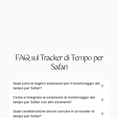
FAQ sul Tracker di Tempo per
Safari
Quali sono le migliori estensioni per il monitoraggio del
tempo per Safari?
Alcune delle migliori estensioni per il monitoraggio del
Come si integrano le estensioni di monitoraggio del
tempo per Safari includono quelle che offrono
tempo per Safari con altri strumenti?
integrazione fluida con strumenti di produttività e
Le estensioni di monitoraggio del tempo per Safari si
Quali caratteristiche dovrei cercare in un tracker di
cattura automatica del tempo. Harvest è una scelta
integrano tipicamente con strumenti di gestione
tempo per Safari?