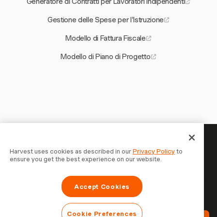
Generatore di Contratti per Lavoratori Indipendenti
Gestione delle Spese per l'Istruzione
Modello di Fattura Fiscale
Modello di Piano di Progetto
Il tuo tempo merita di essere
Harvest uses cookies as described in our
Privacy Policy
to
ensure you get the best experience on our website.
tracciato — inizia ora
Unisciti a oltre 70.000 aziende che monitorano il tempo,
Accept Cookies
fatturano i clienti e vengono pagate più velocemente con
Harvest. Prova gratis, bastano 30 secondi per iniziare.
Cookie Preferences