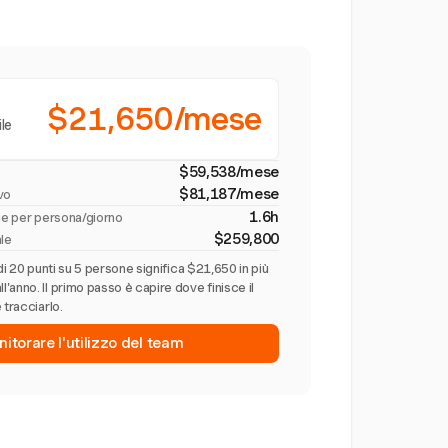
$21,650/mese
ile
$59,538/mese
$81,187/mese
ivo
1.6h
rie per persona/giorno
$259,800
ale
di 20 punti su 5 persone significa $21,650 in più
anno. Il primo passo è capire dove finisce il
 tracciarlo.
nitorare l'utilizzo del team