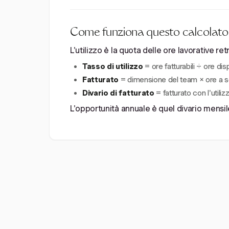
Come funziona questo calcolatore
L'utilizzo è la quota delle ore lavorative r
Tasso di utilizzo
= ore fatturabili ÷ ore disp
Fatturato
= dimensione del team × ore a sett
Divario di fatturato
= fatturato con l'utilizz
L'opportunità annuale è quel divario mensil