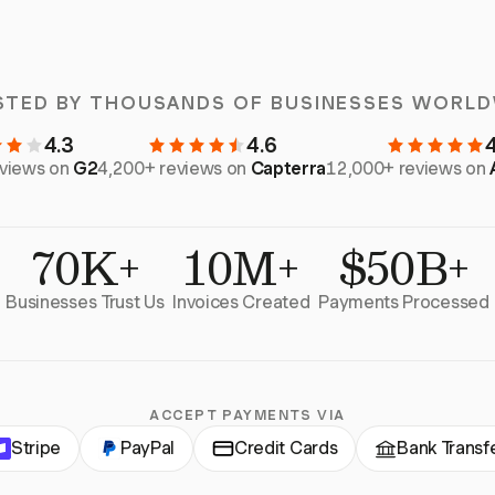
STED BY THOUSANDS OF BUSINESSES WORLD
4.3
4.6
eviews on
G2
4,200+ reviews on
Capterra
12,000+ reviews on
70K+
10M+
$50B+
Businesses Trust Us
Invoices Created
Payments Processed
ACCEPT PAYMENTS VIA
Stripe
PayPal
Credit Cards
Bank Transf