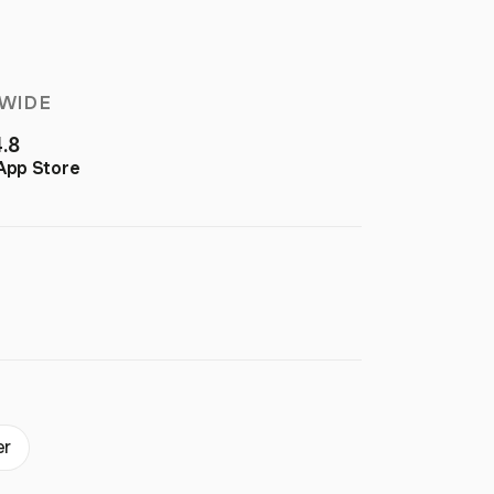
WIDE
4.8
App Store
er