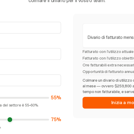
colmare il divario per il vostro team.
Divario di fatturato mens
Fatturato con l'utilizzo attuale
Fatturato con l'utilizzo obiett
Ore fatturabili extra necessa
Opportunità di fatturato annu
Colmare un divario di utilizzo 
al mese — ovvero $259,800 all'
tempo non fatturabile, e serve
55%
Inizia a mo
ia del settore è 55–60%.
75%
.