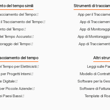
nto del tempo simili
Strumenti di traccia
racciamento del Tempo
App per il Traccia
 il Tracciamento del Tempo
App di Tracciamen
ento del Tempo
App di Monitoragg
 del Tempo Accurato
App di Monitoraggio
toraggio del Tempo
App di Tracciamen
 tracciamento del tempo
Altri str
 Tempo per Elettricisti
Leggi sulle P
er Progetti Interni
Modello di Contrat
e Digitale
Software per la Ge
per Piccole Aziende
Software di Fattura
ei Paesi Bassi
Template di Ro