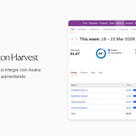
con Harvest
si integra con Asana
o, aumentando