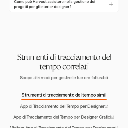
di ciascun progetto.
Come può Harvest assistere nella gestione dei
capacità e la sua idoneità alle loro esigenze.
Trello, QuickBooks e altri, consentendo ai designer di
progetti per gli interior designer?
semplificare i loro flussi di lavoro e automatizzare la
Harvest aiuta a gestire i budget di progetto, tracciare
sincronizzazione dei dati tra le piattaforme.
le spese e monitorare l'utilizzo del team, assicurando
che i progetti rimangano in carreggiata e nei limiti di
budget. Gli avvisi notificano i designer quando si
avvicinano ai limiti di budget.
Strumenti di tracciamento del
tempo correlati
Scopri altri modi per gestire le tue ore fatturabili
Strumenti di tracciamento del tempo simili
App di Tracciamento del Tempo per Designer
App di Tracciamento del Tempo per Designer Grafici