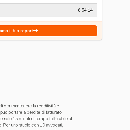
6:54:15
→
amo il tuo report
i per mantenere la redditività e
 può portare a perdite di fatturato
e solo 15 minuti di tempo fatturabile al
o. Per uno studio con 10 avvocati,