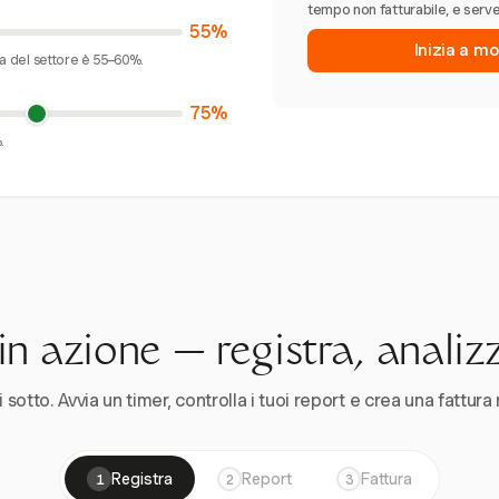
tempo non fatturabile, e serve
55%
Inizia a mo
ia del settore è 55–60%.
75%
.
n azione — registra, analiz
 sotto. Avvia un timer, controlla i tuoi report e crea una fattura 
Registra
Report
Fattura
1
2
3