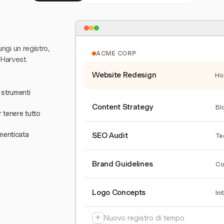
ungi un registro,
ACME CORP
 Harvest.
Website Redesign
Ho
 strumenti
Content Strategy
Bl
r tenere tutto
menticata
SEO Audit
Te
Brand Guidelines
Co
Logo Concepts
Ini
+
Nuovo registro di tempo