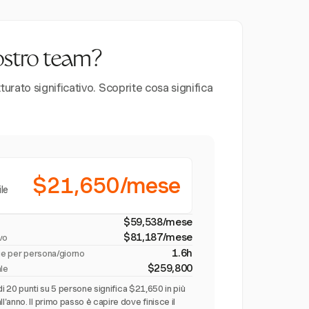
vostro team?
urato significativo. Scoprite cosa significa
$21,650/mese
ile
$59,538/mese
$81,187/mese
ivo
1.6h
rie per persona/giorno
$259,800
ale
di 20 punti su 5 persone significa $21,650 in più
anno. Il primo passo è capire dove finisce il