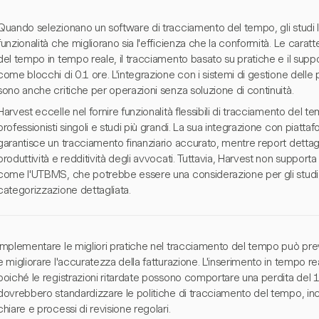
Quando selezionano un software di tracciamento del tempo, gli studi l
funzionalità che migliorano sia l'efficienza che la conformità. Le caratt
del tempo in tempo reale, il tracciamento basato su pratiche e il suppo
come blocchi di 0.1 ore. L'integrazione con i sistemi di gestione delle p
sono anche critiche per operazioni senza soluzione di continuità.
Harvest eccelle nel fornire funzionalità flessibili di tracciamento del 
professionisti singoli e studi più grandi. La sua integrazione con pi
garantisce un tracciamento finanziario accurato, mentre report dettagl
produttività e redditività degli avvocati. Tuttavia, Harvest non supporta 
come l'UTBMS, che potrebbe essere una considerazione per gli studi
categorizzazione dettagliata.
Implementare le migliori pratiche nel tracciamento del tempo può preve
e migliorare l'accuratezza della fatturazione. L'inserimento in tempo real
poiché le registrazioni ritardate possono comportare una perdita del 10
dovrebbero standardizzare le politiche di tracciamento del tempo, inclu
chiare e processi di revisione regolari.