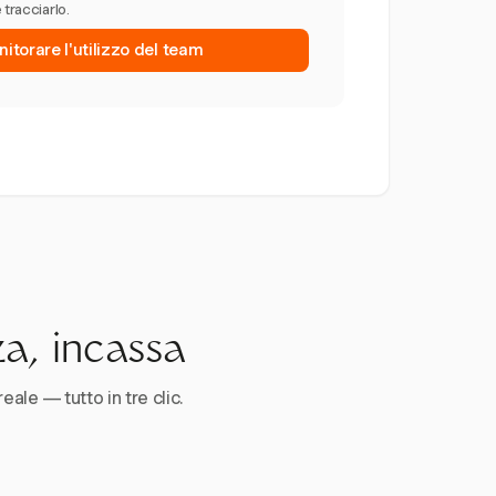
 tracciarlo.
nitorare l'utilizzo del team
za, incassa
reale — tutto in tre clic.