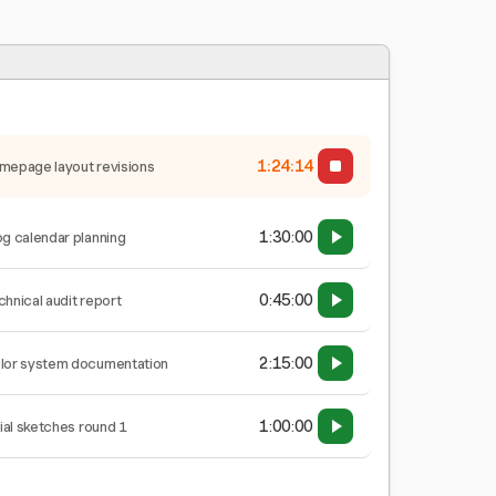
1:24:15
mepage layout revisions
1:30:00
og calendar planning
0:45:00
chnical audit report
2:15:00
lor system documentation
1:00:00
tial sketches round 1