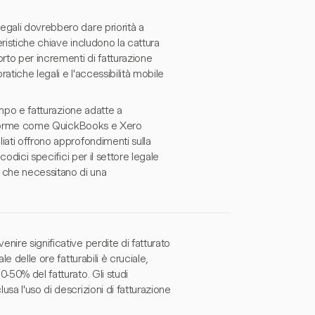
egali dovrebbero dare priorità a
eristiche chiave includono la cattura
rto per incrementi di fatturazione
ratiche legali e l'accessibilità mobile
tempo e fatturazione adatte a
attaforme come QuickBooks e Xero
iati offrono approfondimenti sulla
codici specifici per il settore legale
 che necessitano di una
nire significative perdite di fatturato
e delle ore fatturabili è cruciale,
-50% del fatturato. Gli studi
sa l'uso di descrizioni di fatturazione