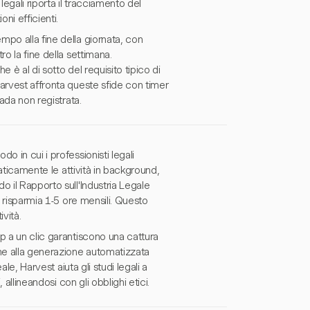
legali riporta il tracciamento del
ni efficienti.
po alla fine della giornata, con
o la fine della settimana.
 è al di sotto del requisito tipico di
arvest affronta queste sfide con timer
ada non registrata.
 in cui i professionisti legali
maticamente le attività in background,
 il Rapporto sull'Industria Legale
e risparmia 1-5 ore mensili. Questo
vità.
p a un clic garantiscono una cattura
eme alla generazione automatizzata
le, Harvest aiuta gli studi legali a
 allineandosi con gli obblighi etici.