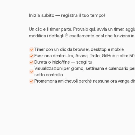
Inizia subito — registra il tuo tempo!
Un clic e il timer parte. Provalo qui: avvia un timer, aggi
modifica i dettagli. È esattamente così che funziona in
Timer con un clic da browser, desktop e mobile
Funziona dentro Jira, Asana, Trello, GitHub e oltre 50
Durata o inizio/fine — scegli tu
Visualizzazioni per giorno, settimana e calendario pe
sotto controllo
Promemoria amichevoli perché nessuna ora venga di