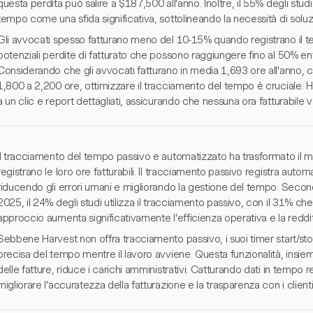
questa perdita può salire a $187,500 all'anno. Inoltre, il 55% degli studi 
tempo come una sfida significativa, sottolineando la necessità di soluzio
Gli avvocati spesso fatturano meno del 10-15% quando registrano il tem
potenziali perdite di fatturato che possono raggiungere fino al 50% entr
Considerando che gli avvocati fatturano in media 1,693 ore all'anno, che
1,800 a 2,200 ore, ottimizzare il tracciamento del tempo è cruciale. H
a un clic e report dettagliati, assicurando che nessuna ora fatturabile v
Il tracciamento del tempo passivo e automatizzato ha trasformato il modo
registrano le loro ore fatturabili. Il tracciamento passivo registra auto
riducendo gli errori umani e migliorando la gestione del tempo. Secondo
2025, il 24% degli studi utilizza il tracciamento passivo, con il 31% ch
approccio aumenta significativamente l'efficienza operativa e la redditi
Sebbene Harvest non offra tracciamento passivo, i suoi timer start/sto
precisa del tempo mentre il lavoro avviene. Questa funzionalità, insi
delle fatture, riduce i carichi amministrativi. Catturando dati in tempo rea
migliorare l'accuratezza della fatturazione e la trasparenza con i clienti,