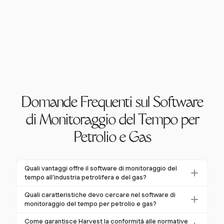
Domande Frequenti sul Software
di Monitoraggio del Tempo per
Petrolio e Gas
Quali vantaggi offre il software di monitoraggio del
tempo all'industria petrolifera e del gas?
Il software di monitoraggio del tempo offre vantaggi
Quali caratteristiche devo cercare nel software di
all'industria petrolifera e del gas migliorando la
monitoraggio del tempo per petrolio e gas?
gestione dei costi del lavoro, garantendo la
Le caratteristiche chiave includono funzionalità mobili
Come garantisce Harvest la conformità alle normative