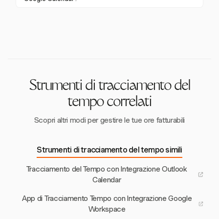
migliorare la produttività e la gestione del tempo.
gli eventi possono essere automaticamente convertiti
Sì, Harvest offre report dettagliati che includono
in registrazioni temporali, risparmiando tempo e
registrazioni temporali create dagli eventi di Google
migliorando l'accuratezza.
Calendar, fornendo informazioni su come il tempo è
allocato tra progetti e task.
Strumenti di tracciamento del
tempo correlati
Scopri altri modi per gestire le tue ore fatturabili
Strumenti di tracciamento del tempo simili
Tracciamento del Tempo con Integrazione Outlook
Calendar
App di Tracciamento Tempo con Integrazione Google
Workspace