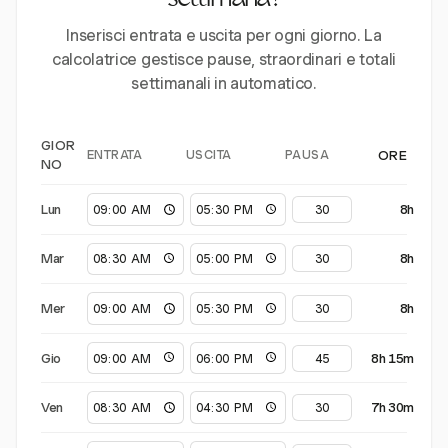
settimana?
Inserisci entrata e uscita per ogni giorno. La
calcolatrice gestisce pause, straordinari e totali
settimanali in automatico.
GIOR
ENTRATA
USCITA
PAUSA
ORE
NO
Lun
8h
Mar
8h
Mer
8h
Gio
8h 15m
Ven
7h 30m