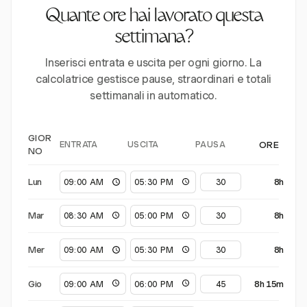
Quante ore hai lavorato questa
settimana?
Inserisci entrata e uscita per ogni giorno. La
calcolatrice gestisce pause, straordinari e totali
settimanali in automatico.
GIOR
ENTRATA
USCITA
PAUSA
ORE
NO
Lun
8h
Mar
8h
Mer
8h
Gio
8h 15m