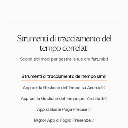
e prevengono registrazioni di tempo non autorizzate.
l'esperienza utente offrendo interfacce intuitive,
Questo garantisce un tracciamento accurato del
opzioni di tracciamento flessibili e accesso ai dati in
tempo e conformità.
tempo reale. Questa facilità d'uso migliora la
soddisfazione e la produttività dei dipendenti.
Strumenti di tracciamento del
tempo correlati
Scopri altri modi per gestire le tue ore fatturabili
Strumenti di tracciamento del tempo simili
App per la Gestione del Tempo su Android
App per la Gestione del Tempo per Architetti
App di Buste Paga Precise
Miglior App di Foglio Presenze