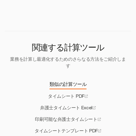
ポートをExcelやCSV形式にエクスポートできます。
ほとんどの弁護士は6分単位で請求し、これは0.1時
確で詳細なタスク説明を提供し、各エントリが正確
間に相当します。一部の事務所では15分単位を使用
に文書化されていることを確認する必要がありま
する場合もあります。タイムシートは、正確で公正
す。
な請求を確保するために、これらの請求慣行に対応
する必要があります。
関連する計算ツール
業務を計算し最適化するためのさらなる方法をご紹介しま
す
類似の計算ツール
タイムシート PDF
弁護士タイムシート Excel
印刷可能な弁護士タイムシート
タイムシートテンプレート PDF