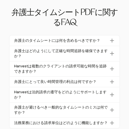
弁護士タイムシートPDFに関す
るFAQ
弁護士のタイムシートには何を含めるべきですか？
弁護士のタイムシートには、日付、弁護士名、作業
弁護士はどのようにして正確な時間追跡を確保できます
時間、詳細なタスク説明、案件またはクライアント
か？
名、適用される時間単価を含めるべきです。請求可
弁護士は、タスクを実行している間に時間を記録す
Harvestは複数のクライアントの請求可能な時間を追跡
能な時間と非請求時間を区別することは、明確で倫
ることで、正確な時間追跡を確保できます。後で時
できますか？
理的な請求を確保するために重要です。
間を再構築するのではなく、Harvestのようなリアル
はい、Harvestは複数のクライアントの請求可能な時
弁護士にとって良い時間管理の利点は何ですか？
タイムのスタート/ストップタイマーを使用すること
間を同時に追跡できます。プロジェクトごとや個人
で、過少請求のリスクを最小限に抑え、正確性を向
良い時間管理は、弁護士が事務所の収益性を最大化
ごとの柔軟な料金設定を行うことで、単一のプラッ
Harvestは法的請求の遵守をどのようにサポートします
上させます。
し、クライアントの信頼を維持し、倫理的な請求基
か？
トフォーム内で多様な請求構造を管理しやすくなり
準に準拠するのに役立ちます。正確な記録は過少請
ます。
Harvestは、法的要件を満たすために調整可能な詳細
弁護士が避けるべき一般的なタイムシートのミスは何で
求を防ぎ、クライアントとのコミュニケーションの
なレポート機能を提供することで、法的請求の遵守
すか？
透明性を高めます。
をサポートします。弁護士は、透明性と正確性を確
一般的なタイムシートのミスには、ブロック請求、
法務業務における請求単位はどのように機能しますか？
保するために、徹底的なレビューと監査のためにレ
二重請求、曖昧な説明が含まれます。弁護士は、明