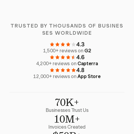
TRUSTED BY THOUSANDS OF BUSINES
SES WORLDWIDE
4.3
1,500+ reviews on
G2
4.6
4,200+ reviews on
Capterra
4.8
12,000+ reviews on
App Store
70K+
Businesses Trust Us
10M+
Invoices Created