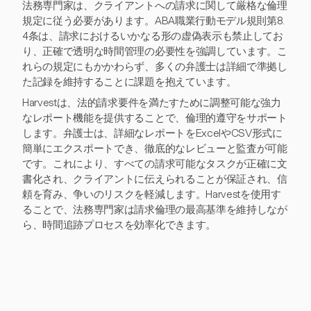
法務専門家は、クライアントへの請求に関して厳格な倫理
規定に従う必要があります。ABA職業行動モデル規則第8.
4条は、請求におけるいかなる形の虚偽表示も禁止してお
り、正確で透明な時間管理の必要性を強調しています。こ
れらの規定にもかかわらず、多くの弁護士は詳細で準拠し
た記録を維持することに課題を抱えています。
Harvestは、法的請求要件を満たすために調整可能な強力
なレポート機能を提供することで、倫理的遵守をサポート
します。弁護士は、詳細なレポートをExcelやCSV形式に
簡単にエクスポートでき、徹底的なレビューと監査が可能
です。これにより、すべての請求可能なタスクが正確に文
書化され、クライアントに伝えられることが保証され、信
頼を育み、争いのリスクを軽減します。Harvestを使用す
ることで、法務専門家は請求倫理の最高基準を維持しなが
ら、時間追跡プロセスを効率化できます。