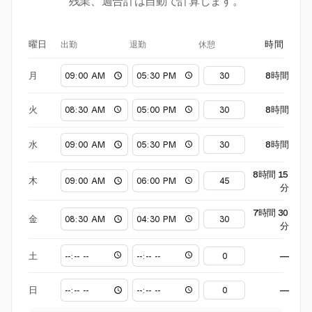
残業、週合計は自動で計算します。
出勤
退勤
休憩
曜日
時間
月
8時間
火
8時間
水
8時間
8時間 15
木
分
7時間 30
金
分
土
—
日
—