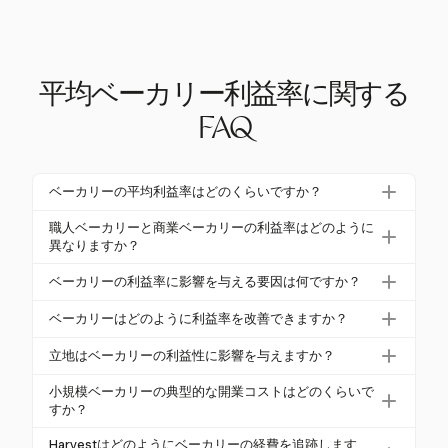
平均ベーカリー利益率に関する
FAQ
ベーカリーの平均利益率はどのくらいですか？
ベーカリーの平均粗利益率は通常60%から80%の範
職人ベーカリーと商業ベーカリーの利益率はどのように
囲で、純利益率は一般的に5%から10%の間です。成
異なりますか？
功した都市中心部のベーカリーは、純利益率が15%
職人ベーカリーは、プレミアム製品のため、通常2
ベーカリーの利益率に影響を与える要因は何ですか？
に達することもあります。
0%から35%の高い利益率を達成します。商業ベーカ
主な要因には、売上原価（COGS）があり、通常は
リーはボリュームに焦点を当てているため、通常1
ベーカリーはどのように利益率を改善できますか？
売上の28%から35%、労働コストが34%から40%、
0%から20%の利益率を見込んでいます。
ベーカリーは、価格戦略を最適化し、Harvestのよう
家賃や光熱費が含まれます。これらの費用を管理す
立地はベーカリーの利益性に影響を与えますか？
なツールを使用して時間、経費、予算を詳細に追跡
ることは、利益性を維持するために重要です。
はい、立地は利益性に大きな影響を与えます。都市
することで、利益率を改善できます。
小規模ベーカリーの典型的な開業コストはどのくらいで
中心部のベーカリーは通常、より多くの人通りと潜
すか？
在的な売上を持っていますが、高い家賃も伴い、純
小規模ベーカリーの開業コストは通常15,000ドルか
Harvestはどのようにベーカリーの経費を追跡します