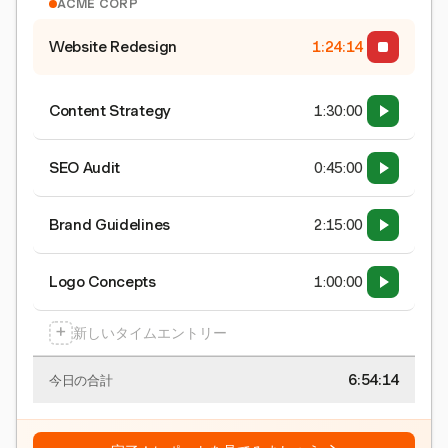
ACME CORP
Website Redesign
1:24:15
Content Strategy
1:30:00
SEO Audit
0:45:00
Brand Guidelines
2:15:00
Logo Concepts
1:00:00
+
新しいタイムエントリー
6:54:15
今日の合計