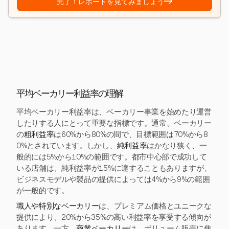
→
完了！レポートを見てみましょう
平均ベーカリー利益率の理解
平均ベーカリー利益率は、ベーカリー事業を始めたり運営
したりする人にとって重要な指標です。通常、ベーカリー
の
粗利益率
は60%から80%の間で、目標範囲は70%から8
0%とされています。しかし、
純利益率
はかなり狭く、一
般的には5%から10%の範囲です。都市中心部で成功して
いる店舗は、純利益率が15%に達することもありますが、
ビジネスモデルや製品の提供によっては4%から9%の範囲
が一般的です。
職人や特別なベーカリー
は、プレミアム価格とユニークな
提供により、20%から35%の高い利益率を享受する傾向が
あります。一方、
商業ベーカリー
は、ボリューム販売に焦