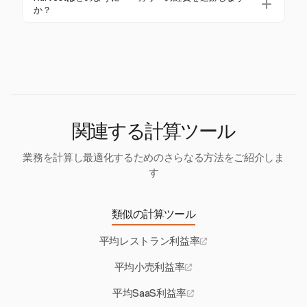
利益率に影響を与えることがあります。
ら50,000ドルの範囲で、設備、許可、初期在庫の費
か？
用が含まれます。家庭用ベーカリーは1,300ドルから
Harvestは、時間、経費、プロジェクト予算の詳細な
3,150ドルで始めることができます。
追跡を提供することで、ベーカリーがコスト管理を
改善し、利益性を向上させるのを支援します。これ
により、ベーカリーは情報に基づいた財務的な意思
決定を行うことができます。
関連する計算ツール
業務を計算し最適化するためのさらなる方法をご紹介しま
す
類似の計算ツール
平均レストラン利益率
平均小売利益率
平均SaaS利益率