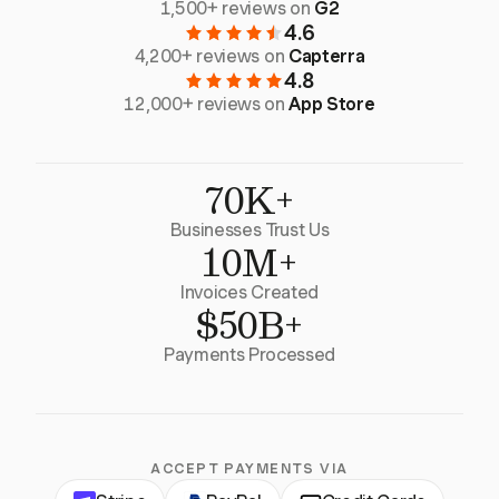
1,500+ reviews on
G2
4.6
4,200+ reviews on
Capterra
4.8
12,000+ reviews on
App Store
70K+
Businesses Trust Us
10M+
Invoices Created
$50B+
Payments Processed
ACCEPT PAYMENTS VIA