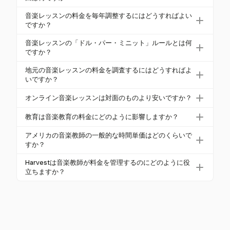
経験、教育、場所、地元の競争を考慮してくださ
音楽レッスンの料金を毎年調整するにはどうすればよい
い。経験豊富な教師は最大40%高く請求でき、場所
ですか？
は料金に大きく影響します。教育、例えば修士号や
ほとんどの音楽教師は、インフレに対応し、経験の
音楽レッスンの「ドル・パー・ミニット」ルールとは何
博士号も高い料金を正当化します。
増加を反映させるために、毎年3-5%の料金を引き上
ですか？
げます。Harvestは、地域の市場トレンドや需要に合
「ドル・パー・ミニット」ルールは、レッスン時間
地元の音楽レッスンの料金を調査するにはどうすればよ
わせて柔軟に料金を管理できるため、これらの調整
の1分あたり$1を請求することを示唆しており、30
いですか？
をサポートします。
分のレッスンは$30、60分のレッスンは$60になりま
類似の経験と提供内容を持つ地元の音楽教師を調査
オンライン音楽レッスンは対面のものより安いですか？
す。これは経験豊富な教師にとって一般的な基準で
し、彼らが請求している料金を確認します。これに
す。
オンラインレッスンは若干安く、通常$35から$70の
より、料金が競争力を持ちつつサービスを過小評価
教育は音楽教育の料金にどのように影響しますか？
範囲ですが、同様の間接費用がかかるため、対面の
しないようにできます。Harvestは、地域の市場条件
修士号や博士号などの高い教育レベルは、教師がよ
料金とほぼ同じになります。
アメリカの音楽教師の一般的な時間単価はどのくらいで
に基づいて料金を調整するのに役立ちます。
り多くの料金を請求できるようにします。修士号は
すか？
時給に$5-$10を追加し、博士号は$10-$15の増加を
時間単価は幅広く、個人レッスンは$30から$100の
Harvestは音楽教師が料金を管理するのにどのように役
もたらします。
範囲です。ニューヨークのような都市では、料金が
立ちますか？
$120に達することもありますが、個人音楽教師の平
Harvestは、地域の生活費や市場条件に基づいて料金
均料金は約$51.41です。
を調整できるようにし、年次料金の引き上げや柔軟
な価格モデルの戦略をサポートします。