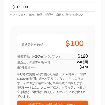
$
ソフトウェア、保険、機器、税理士、所得税以外の税金など
$100
損益分岐の時給
$120
推奨時給（+20%のバッファ）
24時間
週あたりの請求可能時間
$479
換算日額レート
年収を総労働時間で割った場合（$52/時間）、実際
には$48/時間も請求が足りていないことになりま
す。その差は非請求時間と事業経費に由来します。
推奨レートには、スコープ拡大、クライアント間の
空き期間、閑散期に備えた20%のバッファが含まれ
ています。