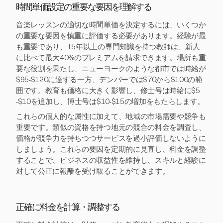
時間単価設定の重要な要因を理解する
音楽レッスンの適切な時間単価を決定するには、いくつか
の重要な要因を慎重に評価する必要があります。経験が最
も重要であり、15年以上の専門知識を持つ教師は、新人
に比べて最大40%のプレミアムを請求できます。場所も重
要な役割を果たし、ニューヨークのような都市では時給が
$95-$120に達する一方、デンバーでは$70から$100の範
囲です。教育も価格に大きく影響し、修士号は時給に$5
-$10を追加し、博士号は$10-$15の増加をもたらします。
これらの個人的な属性に加えて、地域の市場需要や競争も
重要です。類似の資格を持つ地元の競合の料金を調査し、
価格が競争力を持ちつつサービスを過小評価しないように
しましょう。これらの要因を定期的に見直し、料金を調整
することで、ビジネスの収益性を維持し、スキルと経験に
対して公正に報酬を受け取ることができます。
正確に料金を計算・調整する