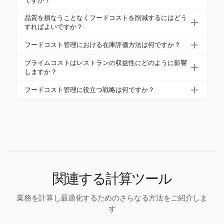
ですか？
益に対する食材の支出の割合を測定し、利益性に
ンごとのコストを計算します。廃棄物やガーニッ
とって重要です。
理想的なフードコストパーセンテージはレストラン
品質を損なうことなくフードコストを削減するにはどう
シュなどの追加を考慮するために、5-10%のQファク
のタイプによって異なります。座席のあるレストラ
すればよいですか？
ターを含めます。
ンは通常30-35%を目指し、ファストフード店は20-2
標準化されたレシピ、効果的な在庫管理、賢い購買
フードコスト管理における在庫評価方法は何ですか？
5%を目指します。これは、品質を維持しながら利益
を実施することでフードコストを削減できます。メ
を確保するためです。
一般的な在庫評価方法にはFIFO、LIFO、加重平均コ
ニューエンジニアリングやスタッフのトレーニング
プライムコストはレストランの収益性にどのように影響
ストがあります。FIFOは腐りやすい商品に適してお
しますか？
も、品質を維持しながら費用を削減するのに役立ち
り、古い在庫を先に使用することで廃棄や損失を減
ます。
プライムコストは、食材と労働コストの合計であ
フードコスト管理に役立つ戦略は何ですか？
らします。
り、収益性に大きな影響を与えます。総収益の55-6
戦略には、レシピの標準化、ポーションコントロー
5%のプライムコストを維持することで、費用をバラ
ル、在庫管理にFIFOを使用すること、賢い購買、メ
ンスさせ、持続可能な利益率を確保できます。
ニューエンジニアリングが含まれます。コスト意識
を持つスタッフのトレーニングも、これらの努力を
支援します。
関連する計算ツール
業務を計算し最適化するためのさらなる方法をご紹介しま
す