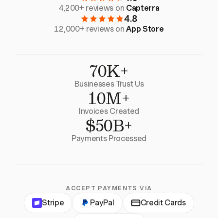
4,200+ reviews on
Capterra
4.8
12,000+ reviews on
App Store
70K+
Businesses Trust Us
10M+
Invoices Created
$50B+
Payments Processed
ACCEPT PAYMENTS VIA
Stripe
PayPal
Credit Cards