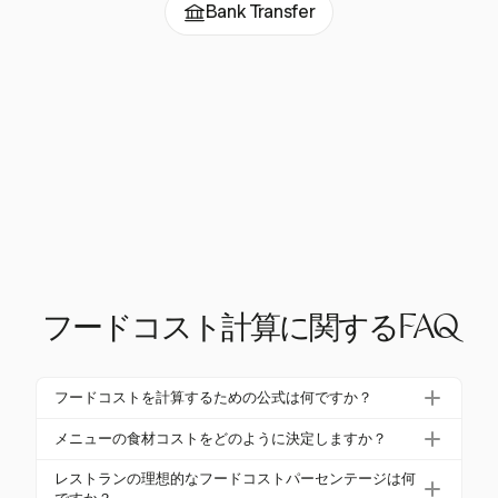
Bank Transfer
フードコスト計算に関するFAQ
フードコストを計算するための公式は何ですか？
フードコストを計算するには、次の公式を使用しま
メニューの食材コストをどのように決定しますか？
す：フードコストパーセンテージ = ((初期在庫 + 購
レシピに含まれるすべての食材をリストアップし、
入) – 最終在庫) / 総食料販売) x 100。この公式は、収
レストランの理想的なフードコストパーセンテージは何
サプライヤーの請求書から単価を決定し、ポーショ