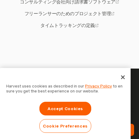
コンサルティング会社向け請求書ソフトウェア
フリーランサーのためのプロジェクト管理
タイムトラッキングの定義
あなたの時間には記録する価値
Harvest uses cookies as described in our
Privacy Policy
to en
sure you get the best experience on our website.
がある — 今すぐ始めましょう
Harvestで時間を記録し、クライアントに請求し、より速
Accept Cookies
く支払いを受ける70,000以上の企業に参加しましょう。無
料で試せます。セットアップはわずか30秒。
Cookie Preferences
Harvestを無料で試す