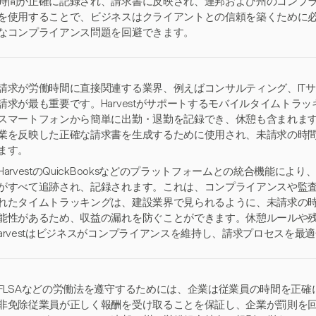
時間が正確に記録され、請求書に反映され、連邦および州のコンプライア
を使用することで、ビジネスはクライアントとの信頼を築くために
なコンプライアンス問題を回避できます。
請求が労働時間に直接関連する業界、例えばコンサルティング、IT
請求が最も重要です。Harvestがサポートするモバイルタイムトラ
スマートフォンから簡単に出勤・退勤を記録でき、休憩も含まれま
業を反映した正確な請求書を生成するために使用され、未請求の時
ます。
HarvestのQuickBooksなどのプラットフォームとの統合機能に
がすべて追跡され、記録されます。これは、コンプライアンスや監
れたタイムトラッキングは、建設業界で見られるように、未請求の
能性があるため、収益の漏れを防ぐことができます。休憩ルールや残
arvestはビジネスがコンプライアンスを維持し、請求プロセスを最
FLSAなどの労働法を遵守するためには、企業は従業員の時間を正
非免除従業員が正しく報酬を受け取ることを保証し、企業が罰則を