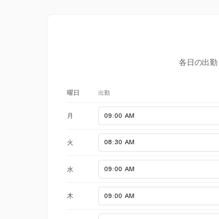
各日の出勤
出勤
曜日
月
火
水
木