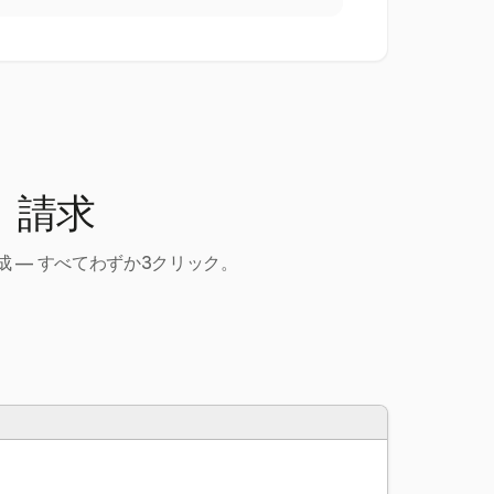
、請求
 — すべてわずか3クリック。