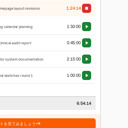
1:24:15
mepage layout revisions
1:30:00
og calendar planning
0:45:00
chnical audit report
2:15:00
lor system documentation
1:00:00
tial sketches round 1
6:54:15
→
トを見てみましょう