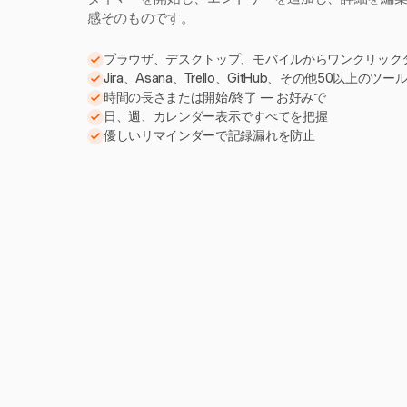
感そのものです。
ブラウザ、デスクトップ、モバイルからワンクリック
Jira、Asana、Trello、GitHub、その他50以上のツ
時間の長さまたは開始/終了 — お好みで
日、週、カレンダー表示ですべてを把握
優しいリマインダーで記録漏れを防止